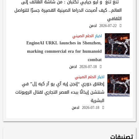
تنغ تنغ و ليو جيايي تكتبان : من شاشة الهاتف إلى
العالم.. كيف أصبحت الدراما الصينية القصيرة جسرًا للتواصل
الثقافي
2026-07-22
ادمن
اخبار
الحلم الصيني
EngineAI URKL launches in Shenzhen,
marking commercial era for humanoid
combat
2026-07-18
ادمن
اخبار
الحلم الصيني
إطلاق دوري “إنجن إيه آي يو آر كيه إل” في
شنتشن إيذانًا ببدء العصر التجاري لقتال الروبوتات
البشرية
2026-07-18
ادمن
تصنيفات