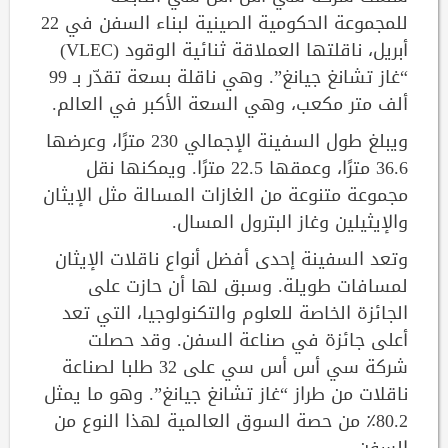
للمجموعة الحكومية الصينية لبناء السفن في 22
أبريل، ناقلتها العملاقة ثنائية الوقود (VLEC)
“غاز تشانغ جيانغ”. وهي ناقلة بسعة تقدّر بـ 99
ألف متر مكعب، وهي السعة الأكبر في العالم.
ويبلغ طول السفينة الإجمالي 230 مترًا، وعرضها
36.6 مترًا، وعمقها 22.5 مترًا. ويمكنها نقل
مجموعة متنوعة من الغازات المسالة مثل الإيثان
والإيثيلين وغاز البترول المسال.
وتعد السفينة إحدى أفضل أنواع ناقلات الإيثان
لمسافات طويلة. وسبق لها أن حازت على
الجائزة الخاصة للعلوم والتكنولوجيا، التي تعد
أعلى جائزة في صناعة السفن. وقد حصلت
شركة سي أس أس سي على 32 طلبا لصناعة
ناقلات من طراز “غاز تشانغ جيانغ”. وهو ما يمثل
80.2٪ من حصة السوق العالمية لهذا النوع من