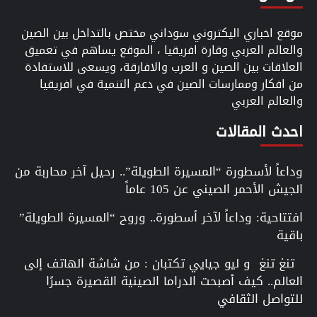
موقع اخباري اليكتروني سوداني مختص بالتداخل بين الصين
والعالم العربي وقارة افريقيا ، الموقع يساهم في تعميق
العلاقات بين الصين و العرب والافارقة، ويسعى للاستفادة
من افكار وممارسات الصين في دعم التنمية في افريقيا
والعالم العربي
احدث المقالات
وداعاً لأسطورة “المسيرة الطويلة”.. رحيل آخر محاربة من
الجيش الأحمر الصيني عن 105 عاماً
افتتاحية: وداعاً لآخر أسطورة.. وروح “المسيرة الطويلة”
باقية
تنغ تنغ و ليو جيايي تكتبان : من شاشة الهاتف إلى
العالم.. كيف أصبحت الدراما الصينية القصيرة جسرًا
للتواصل الثقافي