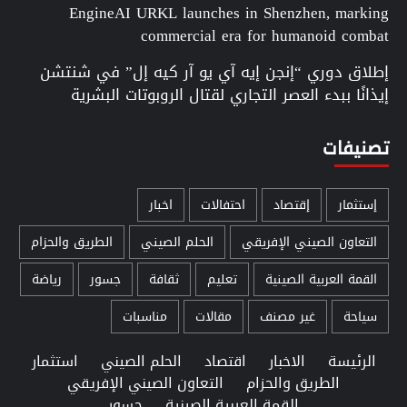
EngineAI URKL launches in Shenzhen, marking
commercial era for humanoid combat
إطلاق دوري “إنجن إيه آي يو آر كيه إل” في شنتشن
إيذانًا ببدء العصر التجاري لقتال الروبوتات البشرية
تصنيفات
إستثمار
إقتصاد
احتفالات
اخبار
التعاون الصيني الإفريقي
الحلم الصيني
الطريق والحزام
القمة العربية الصينية
تعليم
ثقافة
جسور
رياضة
سياحة
غير مصنف
مقالات
مناسبات
الرئيسة
الاخبار
اقتصاد
الحلم الصيني
استثمار
الطريق والحزام
التعاون الصيني الإفريقي
القمة العربية الصينية
جسور