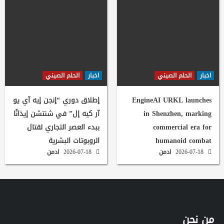
اخبار
الحلم الصيني
اخبار
الحلم الصيني
EngineAI URKL launches
إطلاق دوري “إنجن إيه آي يو
in Shenzhen, marking
آر كيه إل” في شنتشن إيذانًا
commercial era for
ببدء العصر التجاري لقتال
humanoid combat
الروبوتات البشرية
2026-07-18
ادمن
2026-07-18
ادمن
من نحن