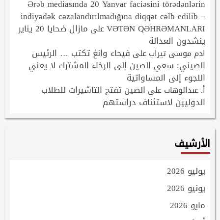
Ərəb mediasında 20 Yanvar faciəsini törədənlərin
indiyədək cəzalandırılmadığına diqqət cəlb edilib –
VƏTƏN QƏHRƏMANLARI
مازال ضحايا 20 يناير
على
ينشدون العدالة
فيحاء وانغ تكتب … الرئيس
ادم موسى تيراب
على
الصيني: سعي الصين إلى الرخاء المشترك لا يعني
اللجوء إلى المساواتية
الصين تفتح التاشيرات للطلاب
أ. عبدالوهاب
على
الدوليين لاستئناف دراستهم
الأرشيف
يوليو 2026
يونيو 2026
مايو 2026