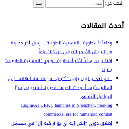
البحث عن:
أحدث المقالات
وداعاً لأسطورة “المسيرة الطويلة”.. رحيل آخر محاربة
من الجيش الأحمر الصيني عن 105 عاماً
افتتاحية: وداعاً لآخر أسطورة.. وروح “المسيرة الطويلة”
باقية
تنغ تنغ و ليو جيايي تكتبان : من شاشة الهاتف إلى
العالم.. كيف أصبحت الدراما الصينية القصيرة جسرًا
للتواصل الثقافي
EngineAI URKL launches in Shenzhen, marking
commercial era for humanoid combat
إطلاق دوري “إنجن إيه آي يو آر كيه إل” في شنتشن