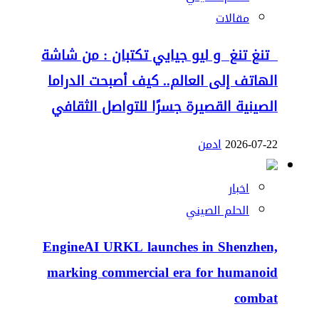
مقالات
تنغ تنغ و ليو جيايي تكتبان : من شاشة
الهاتف إلى العالم.. كيف أصبحت الدراما
الصينية القصيرة جسرًا للتواصل الثقافي
2026-07-22
ادمن
اخبار
الحلم الصيني
EngineAI URKL launches in Shenzhen,
marking commercial era for humanoid
combat