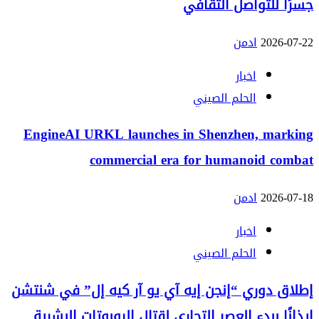
جسرًا للتواصل الثقافي
2026-07-22
ادمن
اخبار
الحلم الصيني
EngineAI URKL launches in Shenzhen, marking
commercial era for humanoid combat
2026-07-18
ادمن
اخبار
الحلم الصيني
إطلاق دوري “إنجن إيه آي يو آر كيه إل” في شنتشن
إيذانًا ببدء العصر التجاري لقتال الروبوتات البشرية