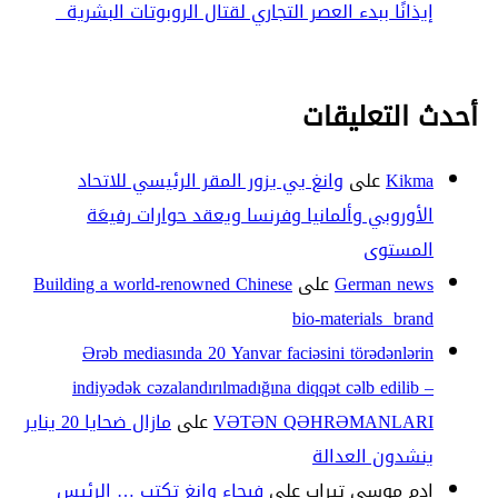
إيذانًا ببدء العصر التجاري لقتال الروبوتات البشرية
أحدث التعليقات
Kikma
على
وانغ يي يزور المقر الرئيسي للاتحاد
الأوروبي وألمانيا وفرنسا ويعقد حوارات رفيعَة
المستوى
German news
على
Building a world-renowned Chinese
bio-materials brand
Ərəb mediasında 20 Yanvar faciəsini törədənlərin
indiyədək cəzalandırılmadığına diqqət cəlb edilib –
VƏTƏN QƏHRƏMANLARI
على
مازال ضحايا 20 يناير
ينشدون العدالة
ادم موسى تيراب
على
فيحاء وانغ تكتب … الرئيس