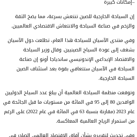
–إمكانات كبيرة
إن السياحة الخارجية للصين تنتعش بسرعة، مما يضخ الثقة
والزخم في صناعة السياحة والانتعاش الاقتصادي العالميين.
وفي منتدى الآسيان للسياحة هذا العام، تطلعت دول الآسيان
بشغف إلى عودة السياح الصينيين. وقال وزير السياحة
والاقتصاد الإبداعي الإندونيسي ساندياجا أونو إن صناعة
السياحة في الآسيان ستتعافي بقوة بعد استئناف الصين
السياحة الخارجية.
وتوقعت منظمة السياحة العالمية أن يبلغ عدد السياح الدوليين
الوافدين 80 إلى 95 في المائة من مستويات ما قبل الجائحة في
عام 2023 (مقارنة بنسبة 63 في المائة في عام 2022) على الرغم
من استمرار الرياح العالمية المعاكسة.
وفي تحديث لتقريره بشأن آفاق الاقتصاد العالمي الصادر في