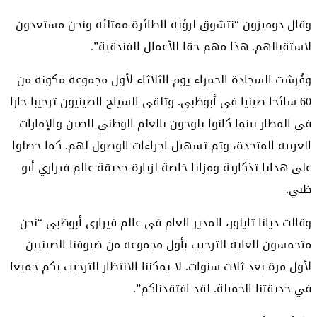
وقال دوميزون “نتشوق لرؤية الطائرة ممتلئة ونحن مستعدون
لاستقبالهم. هذا مهم حقا للأعمال الفندقية”.
وفُرشت السجادة الحمراء يوم الثلاثاء لأول مجموعة مكونة من
60 سائحا صينيا في أبوظبي. وتلقى السياح الصينيون ترحيبا حارا
في المطار بينما كانوا يلوحون بالعلم الوطني للصين والإمارات
العربية المتحدة، وتم تسهيل اجراءات الوصول لهم. كما حصلوا
على هدايا تذكارية ومزايا خاصة لزيارة حديقة عالم فيراري أبو
ظبي.
وقالت ديانا تايلور، المدير العام في عالم فيراري أبوظبي “نحن
متحمسون للغاية للترحيب بأول مجموعة من ضيوفنا الصينيين
لأول مرة بعد ثلاث سنوات. لا يمكننا الانتظار للترحيب بكم جميعا
في حديقتنا الجميلة. لقد افتقدناكم”.