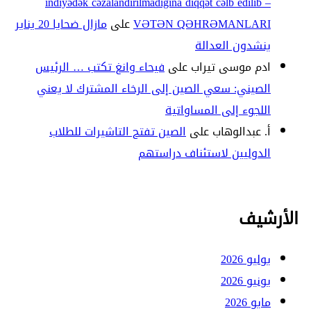
indiyədək cəzalandırılmadığına diqqət cəlb edilib –
VƏTƏN QƏHRƏMANLARI
على
مازال ضحايا 20 يناير
ينشدون العدالة
ادم موسى تيراب
على
فيحاء وانغ تكتب … الرئيس
الصيني: سعي الصين إلى الرخاء المشترك لا يعني
اللجوء إلى المساواتية
أ. عبدالوهاب
على
الصين تفتح التاشيرات للطلاب
الدوليين لاستئناف دراستهم
الأرشيف
يوليو 2026
يونيو 2026
مايو 2026