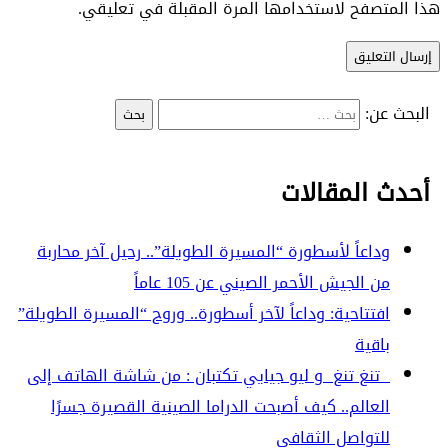
هذا المتصفح لاستخدامها المرة المقبلة في تعليقي.
البحث عن:
أحدث المقالات
وداعاً لأسطورة “المسيرة الطويلة”.. رحيل آخر محاربة
من الجيش الأحمر الصيني عن 105 عاماً
افتتاحية: وداعاً لآخر أسطورة.. وروح “المسيرة الطويلة”
باقية
تنغ تنغ و ليو جيايي تكتبان : من شاشة الهاتف إلى
العالم.. كيف أصبحت الدراما الصينية القصيرة جسرًا
للتواصل الثقافي