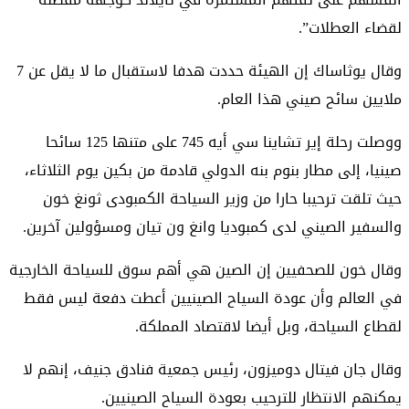
لقضاء العطلات”.
وقال يوثاساك إن الهيئة حددت هدفا لاستقبال ما لا يقل عن 7
ملايين سائح صيني هذا العام.
ووصلت رحلة إير تشاينا سي أيه 745 على متنها 125 سائحا
صينيا، إلى مطار بنوم بنه الدولي قادمة من بكين يوم الثلاثاء،
حيث تلقت ترحيبا حارا من وزير السياحة الكمبودى ثونغ خون
والسفير الصيني لدى كمبوديا وانغ ون تيان ومسؤولين آخرين.
وقال خون للصحفيين إن الصين هي أهم سوق للسياحة الخارجية
في العالم وأن عودة السياح الصينيين أعطت دفعة ليس فقط
لقطاع السياحة، وبل أيضا لاقتصاد المملكة.
وقال جان فيتال دوميزون، رئيس جمعية فنادق جنيف، إنهم لا
يمكنهم الانتظار للترحيب بعودة السياح الصينيين.