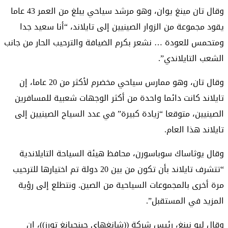
وقال تان مينغ يوان، وهو مرشد سياحي يبلغ من العمر 43 عاما
يقود مجموعة من الزوار الصينيين إلى تايلاند، “أنا سعيد جدا
ومتحمس للعودة … نشعر بكرم الضيافة والترحيب الحار من جانب
الشعب التايلاندي”.
وقال تان، وهو ممارس سياحي مخضرم لأكثر من 20 عاما، إن
تايلاند كانت دائما واحدة من أكثر الوجهات شعبية للمسافرين
الصينيين، متوقعا “زيادة كبيرة” في عدد السياح الصينيين إلى
تايلاند هذا العام.
وقال يوثاساك سوباسورن، محافظ هيئة السياحة التايلاندية
“تتشرف تايلاند بأن تكون من بين 20 دولة تم اختيارها للترحيب
مرة أخرى بالمجموعات السياحية من الصين. ونتطلع إلى رؤية
المزيد في المستقبل”.
وقال ليو نينغ، رئيس شركة ((شانغهاي جينجيانغ تورز))، إن