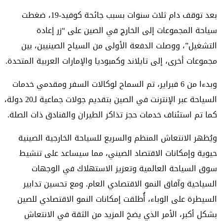
بعد توقف دام ثلاث سنوات بسبب جائحة كوفيد-19، ضغطت
سياحة المجموعات إلى الخارج في الصين على “زر إعادة
التشغيل”، ووصلت الدفعة الأولى من السياح الصينيين، بين
مجموعات أخرى، إلى تايلاند وكمبوديا والإمارات العربية المتحدة.
وبدءا من 6 فبراير، تم السماح لوكالات السفر ومقدمي خدمات
السياحة عبر الإنترنت في الصين بتقديم جولات جماعية لـ20 دولة،
كما تم استئناف خدمات حجز تذاكر الطيران والفنادق ذات الصلة.
ويُظهر الانتعاش المنظم والسريع للسياحة الخارجية الصينية
حيوية وإمكانات الاقتصاد الصيني، مما سيساعد على تنشيط
سوق السياحة العالمية وتعزيز الاستهلاك في الوجهات
السياحية وآفاق النمو الاقتصادي العام. ومع تحسين تدابير
السيطرة على الوباء، أُطلقت إمكانات النمو الاقتصادي للصين
بشكل أكبر، الأمر الذي يضخ المزيد من الثقة في الانتعاش