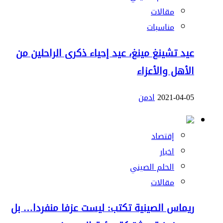
مقالات
مناسبات
عيد تشينغ مينغ، عيد إحياء ذكرى الراحلين من
الأهل والأعزاء
2021-04-05
ادمن
إقتصاد
اخبار
الحلم الصيني
مقالات
ريماس الصينية تكتب: ليست عزفا منفردا… بل