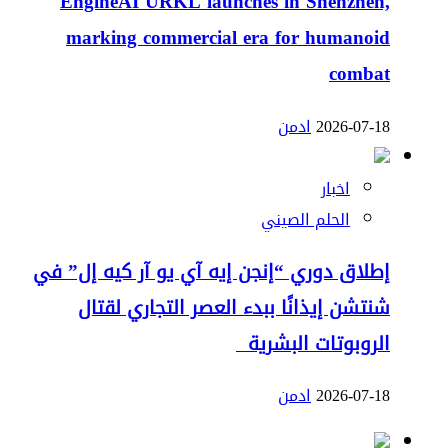
EngineAI URKL launches in Shenzhen,
marking commercial era for humanoid
combat
2026-07-18
ادمن
اخبار
الحلم الصيني
إطلاق دوري “إنجن إيه آي يو آر كيه إل” في
شنتشن إيذانًا ببدء العصر التجاري لقتال
الروبوتات البشرية
2026-07-18
ادمن