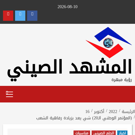
Ski
2026-08-10
t
utube
Twitter
Facebook
conten
المشهد الصيني
رؤية مبهرة
Primary
Menu
الرئيسة
2022
أكتوبر
16
(المؤتمر الوطني الـ20) شي يعد بزيادة رفاهية الشعب
اخبار
الحلم الصيني
مناسبات