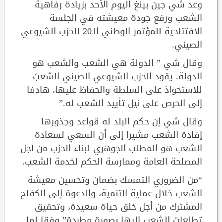
وعد شي جين بينغ اليوم الأحد بزيادة رفاهية
الشعب ورفع جودة معيشته في الجلسة
الافتتاحية للمؤتمر الوطني الـ20 للحزب الشيوعي
الصيني.
وقال شي ” الدولة هي الشعب والشعب هو
الدولة. يقود الحزب الشيوعي الصيني الشعبَ
للاستحواذ على السلطة والحفاظ عليها، هادفا
إلى الحرص على نيل تأييد الشعب له.”
وقال شي إن حكم البلد له قواعد وجذورها
إفادة الشعب مشيرا إلى أن السعي لسعادة
الشعب هو المطلب الجوهري لبناء الحزب من أجل
المصلحة العامة وممارسة الحكم لخدمة الشعب.
“من الضروري التمسك بضمان وتحسين معيشة
الشعب خلال عملية التنمية، والدعوة إلى الكفاح
المشترك من أجل خلق حياة سعيدة، وتحقيق
تطلعات الشعب إليها بصورة مطردة” وفقا لما