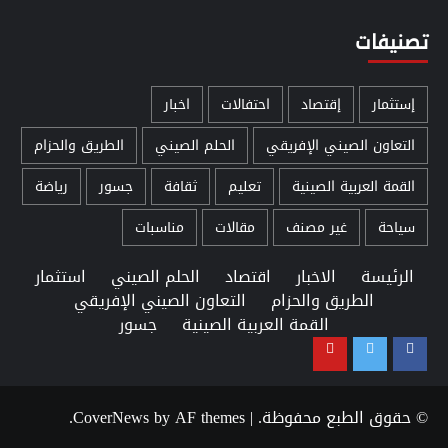
تصنيفات
إستثمار
إقتصاد
احتفالات
اخبار
التعاون الصيني الإفريقي
الحلم الصيني
الطريق والحزام
القمة العربية الصينية
تعليم
ثقافة
جسور
رياضة
سياحة
غير مصنف
مقالات
مناسبات
الرئيسة
الاخبار
اقتصاد
الحلم الصيني
استثمار
الطريق والحزام
التعاون الصيني الإفريقي
القمة العربية الصينية
جسور
Youtube
Twitter
Facebook
© حقوق الطبع محفوظة.
|
by AF themes.
CoverNews