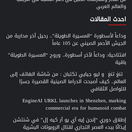
والعالم العربي
احدث المقالات
وداعاً لأسطورة “المسيرة الطويلة”.. رحيل آخر محاربة من
الجيش الأحمر الصيني عن 105 عاماً
افتتاحية: وداعاً لآخر أسطورة.. وروح “المسيرة الطويلة”
باقية
تنغ تنغ و ليو جيايي تكتبان : من شاشة الهاتف إلى
العالم.. كيف أصبحت الدراما الصينية القصيرة جسرًا
للتواصل الثقافي
EngineAI URKL launches in Shenzhen, marking
commercial era for humanoid combat
إطلاق دوري “إنجن إيه آي يو آر كيه إل” في شنتشن
إيذانًا ببدء العصر التجاري لقتال الروبوتات البشرية