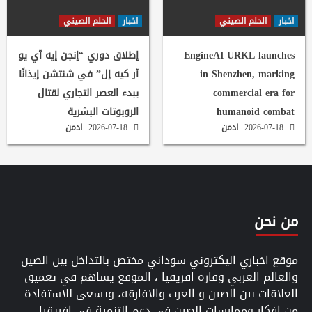
اخبار
الحلم الصيني
اخبار
الحلم الصيني
EngineAI URKL launches
إطلاق دوري “إنجن إيه آي يو
in Shenzhen, marking
آر كيه إل” في شنتشن إيذانًا
commercial era for
ببدء العصر التجاري لقتال
humanoid combat
الروبوتات البشرية
2026-07-18
ادمن
2026-07-18
ادمن
من نحن
موقع اخباري اليكتروني سوداني مختص بالتداخل بين الصين
والعالم العربي وقارة افريقيا ، الموقع يساهم في تعميق
العلاقات بين الصين و العرب والافارقة، ويسعى للاستفادة
من افكار وممارسات الصين في دعم التنمية في افريقيا