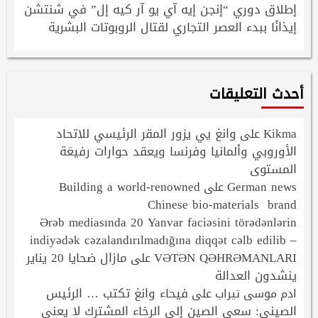
إطلاق دوري “إنجن إيه آي يو آر كيه إل” في شنتشن
إيذانًا ببدء العصر التجاري لقتال الروبوتات البشرية
أحدث التعليقات
Kikma
وانغ يي يزور المقر الرئيسي للاتحاد
على
الأوروبي وألمانيا وفرنسا ويعقد حوارات رفيعَة
المستوى
Building a world-renowned
German news
على
Chinese bio-materials brand
Ərəb mediasında 20 Yanvar faciəsini törədənlərin
indiyədək cəzalandırılmadığına diqqət cəlb edilib –
VƏTƏN QƏHRƏMANLARI
مازال ضحايا 20 يناير
على
ينشدون العدالة
فيحاء وانغ تكتب … الرئيس
ادم موسى تيراب
على
الصيني: سعي الصين إلى الرخاء المشترك لا يعني