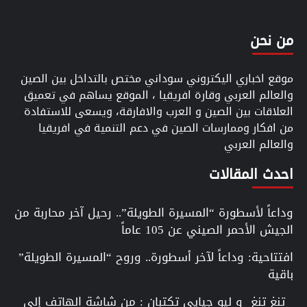
من نحن
موقع اخباري اليكتروني سوداني مختص بالتداخل بين الصين
والعالم العربي وقارة افريقيا ، الموقع يساهم في تعميق
العلاقات بين الصين و العرب والافارقة، ويسعى للاستفادة
من افكار وممارسات الصين في دعم التنمية في افريقيا
والعالم العربي
احدث المقالات
وداعاً لأسطورة “المسيرة الطويلة”.. رحيل آخر محاربة من
الجيش الأحمر الصيني عن 105 عاماً
افتتاحية: وداعاً لآخر أسطورة.. وروح “المسيرة الطويلة”
باقية
تنغ تنغ و ليو جيايي تكتبان : من شاشة الهاتف إلى