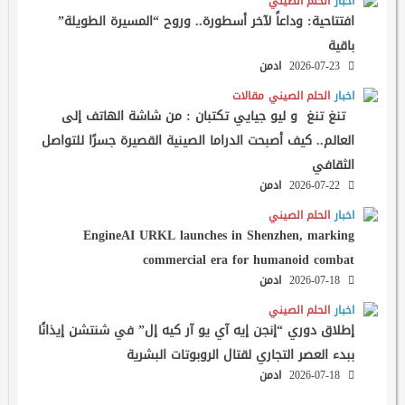
اخبار
الحلم الصيني
افتتاحية: وداعاً لآخر أسطورة.. وروح “المسيرة الطويلة”
باقية
2026-07-23
ادمن
اخبار
الحلم الصيني
مقالات
تنغ تنغ و ليو جيايي تكتبان : من شاشة الهاتف إلى
العالم.. كيف أصبحت الدراما الصينية القصيرة جسرًا للتواصل
الثقافي
2026-07-22
ادمن
اخبار
الحلم الصيني
EngineAI URKL launches in Shenzhen, marking
commercial era for humanoid combat
2026-07-18
ادمن
اخبار
الحلم الصيني
إطلاق دوري “إنجن إيه آي يو آر كيه إل” في شنتشن إيذانًا
ببدء العصر التجاري لقتال الروبوتات البشرية
2026-07-18
ادمن