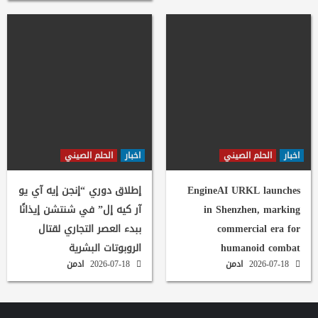
اخبار
الحلم الصيني
اخبار
الحلم الصيني
EngineAI URKL launches
إطلاق دوري “إنجن إيه آي يو
in Shenzhen, marking
آر كيه إل” في شنتشن إيذانًا
commercial era for
ببدء العصر التجاري لقتال
humanoid combat
الروبوتات البشرية
2026-07-18
ادمن
2026-07-18
ادمن