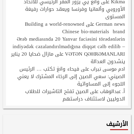
Kikma
وانغ يي يزور المقر الرئيسي للاتحاد
على
الأوروبي وألمانيا وفرنسا ويعقد حوارات رفيعَة
المستوى
Building a world-renowned
German news
على
Chinese bio-materials brand
Ərəb mediasında 20 Yanvar faciəsini törədənlərin
indiyədək cəzalandırılmadığına diqqət cəlb edilib –
VƏTƏN QƏHRƏMANLARI
مازال ضحايا 20 يناير
على
ينشدون العدالة
فيحاء وانغ تكتب … الرئيس
ادم موسى تيراب
على
الصيني: سعي الصين إلى الرخاء المشترك لا يعني
اللجوء إلى المساواتية
الصين تفتح التاشيرات للطلاب
أ. عبدالوهاب
على
الدوليين لاستئناف دراستهم
الأرشيف