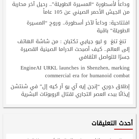
وداعاً لأسطورة “المسيرة الطويلة”.. رحيل آخر محاربة
من الجيش الأحمر الصيني عن 105 عاماً
افتتاحية: وداعاً لآخر أسطورة.. وروح “المسيرة
الطويلة” باقية
تنغ تنغ و ليو جيايي تكتبان : من شاشة الهاتف
إلى العالم.. كيف أصبحت الدراما الصينية القصيرة
جسرًا للتواصل الثقافي
EngineAI URKL launches in Shenzhen, marking
commercial era for humanoid combat
إطلاق دوري “إنجن إيه آي يو آر كيه إل” في شنتشن
إيذانًا ببدء العصر التجاري لقتال الروبوتات البشرية
أحدث التعليقات