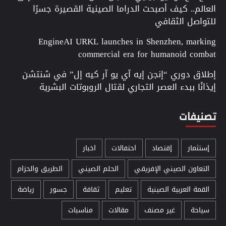
العالم.. كيف أصبحت الدراما الصينية القصيرة جسرًا
للتواصل الثقافي
EngineAI URKL launches in Shenzhen, marking
commercial era for humanoid combat
إطلاق دوري “إنجن إيه آي يو آر كيه إل” في شنتشن
إيذانًا ببدء العصر التجاري لقتال الروبوتات البشرية
تصنيفات
إستثمار
إقتصاد
احتفالات
اخبار
التعاون الصيني الإفريقي
الحلم الصيني
الطريق والحزام
القمة العربية الصينية
تعليم
ثقافة
جسور
رياضة
سياحة
غير مصنف
مقالات
مناسبات