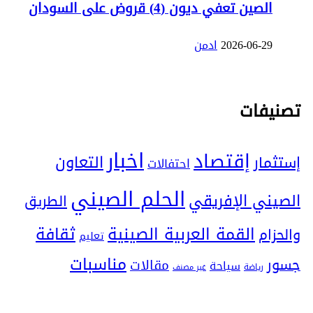
الصين تعفي ديون (4) قروض على السودان
2026-06-29
ادمن
تصنيفات
اخبار
إقتصاد
التعاون
إستثمار
احتفالات
الحلم الصيني
الصيني الإفريقي
الطريق
ثقافة
القمة العربية الصينية
والحزام
تعليم
مناسبات
جسور
مقالات
سياحة
رياضة
غير مصنف