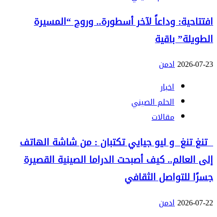
افتتاحية: وداعاً لآخر أسطورة.. وروح “المسيرة
الطويلة” باقية
2026-07-23
ادمن
اخبار
الحلم الصيني
مقالات
تنغ تنغ و ليو جيايي تكتبان : من شاشة الهاتف
إلى العالم.. كيف أصبحت الدراما الصينية القصيرة
جسرًا للتواصل الثقافي
2026-07-22
ادمن