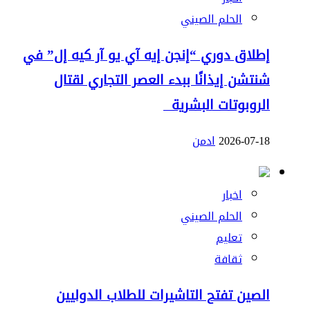
الحلم الصيني
إطلاق دوري “إنجن إيه آي يو آر كيه إل” في
شنتشن إيذانًا ببدء العصر التجاري لقتال
الروبوتات البشرية
2026-07-18
ادمن
اخبار
الحلم الصيني
تعليم
ثقافة
الصين تفتح التاشيرات للطلاب الدوليين