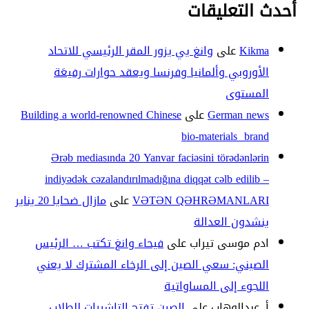
أحدث التعليقات
Kikma
على
وانغ يي يزور المقر الرئيسي للاتحاد
الأوروبي وألمانيا وفرنسا ويعقد حوارات رفيعَة
المستوى
German news
على
Building a world-renowned Chinese
bio-materials brand
Ərəb mediasında 20 Yanvar faciəsini törədənlərin
indiyədək cəzalandırılmadığına diqqət cəlb edilib –
VƏTƏN QƏHRƏMANLARI
على
مازال ضحايا 20 يناير
ينشدون العدالة
ادم موسى تيراب
على
فيحاء وانغ تكتب … الرئيس
الصيني: سعي الصين إلى الرخاء المشترك لا يعني
اللجوء إلى المساواتية
أ. عبدالوهاب
على
الصين تفتح التاشيرات للطلاب