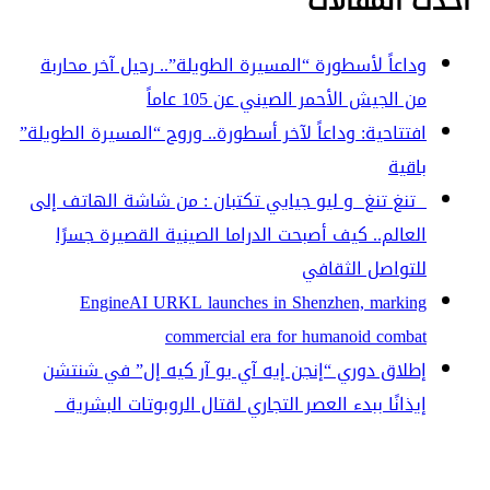
أحدث المقالات
وداعاً لأسطورة “المسيرة الطويلة”.. رحيل آخر محاربة
من الجيش الأحمر الصيني عن 105 عاماً
افتتاحية: وداعاً لآخر أسطورة.. وروح “المسيرة الطويلة”
باقية
تنغ تنغ و ليو جيايي تكتبان : من شاشة الهاتف إلى
العالم.. كيف أصبحت الدراما الصينية القصيرة جسرًا
للتواصل الثقافي
EngineAI URKL launches in Shenzhen, marking
commercial era for humanoid combat
إطلاق دوري “إنجن إيه آي يو آر كيه إل” في شنتشن
إيذانًا ببدء العصر التجاري لقتال الروبوتات البشرية