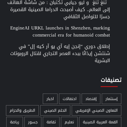
تنغ تنغ و ليو جيايي تكتبان : من شاشة الهاتف
إلى العالم.. كيف أصبحت الدراما الصينية القصيرة
جسرًا للتواصل الثقافي
EngineAI URKL launches in Shenzhen, marking
commercial era for humanoid combat
إطلاق دوري “إنجن إيه آي يو آر كيه إل” في
شنتشن إيذانًا ببدء العصر التجاري لقتال الروبوتات
البشرية
تصنيفات
إستثمار
إقتصاد
احتفالات
اخبار
التعاون الصيني الإفريقي
الحلم الصيني
الطريق والحزام
القمة العربية الصينية
تعليم
ثقافة
جسور
رياضة