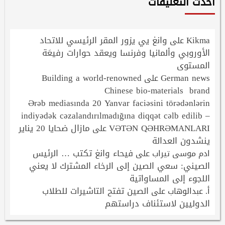
أحدث التعليقات
Kikma
وانغ يي يزور المقر الرئيسي للاتحاد
على
الأوروبي وألمانيا وفرنسا ويعقد حوارات رفيعَة
المستوى
Building a world-renowned
German news
على
Chinese bio-materials brand
Ərəb mediasında 20 Yanvar faciəsini törədənlərin
indiyədək cəzalandırılmadığına diqqət cəlb edilib –
VƏTƏN QƏHRƏMANLARI
مازال ضحايا 20 يناير
على
ينشدون العدالة
فيحاء وانغ تكتب … الرئيس
ادم موسى تيراب
على
الصيني: سعي الصين إلى الرخاء المشترك لا يعني
اللجوء إلى المساواتية
الصين تفتح التاشيرات للطلاب
أ. عبدالوهاب
على
الدوليين لاستئناف دراستهم