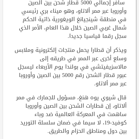
سافر إجمالي 5000 قطار شحن بين الصين
وأوروبا عبر ممر ألاتاو، وهو ميناء بري رئيسي
في منطقة شينجيانغ الويغورية ذاتية الحكم
شمال غربي الصين خلال هذا العام، الأمر الذي
سجل رقما قياسيا جديدا.
ويذكر أن قطارا يحمل منتجات إلكترونية وملابس
وسلع أخرى عبر الممر في طريقه إلى
مالاسزيفيتشي في بولندا يوم الأربعاء ليسجل
عبور قطار الشحن رقم 5000 بين الصين وأوروبا
عبر ممر ألاتاو.
قال شيوي يوه هنغ، مسؤول للجمارك في ممر
ألاتاو، إن قطارات الشحن بين الصين وأوروبا
ساهمت في المعركة العالمية ضد وباء
كوفيد-19، لا سيما في ضمان سلسلة التوريد
بين دول ومناطق الحزام والطريق.