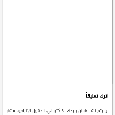
اخبار
الحلم الصيني
مقالات
تنغ تنغ و ليو جيايي
تكتبان : من شاشة الهاتف
إلى العالم.. كيف أصبحت
الدراما الصينية القصيرة جسرًا
للتواصل الثقافي
2026-07-22
ادمن
اترك تعليقاً
لن يتم نشر عنوان بريدك الإلكتروني.
الحقول الإلزامية مشار