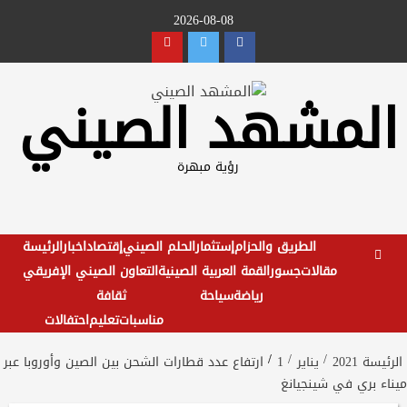
Ski
2026-08-08
t
Youtube
Twitter
Facebook
conten
المشهد الصيني
رؤية مبهرة
الطريق والحزام
إستثمار
الحلم الصيني
إقتصاد
اخبار
الرئيسة
مقالات
جسور
القمة العربية الصينية
التعاون الصيني الإفريقي
رياضة
سياحة
ثقافة
مناسبات
تعليم
احتفالات
الرئيسة
2021
يناير
1
ارتفاع عدد قطارات الشحن بين الصين وأوروبا عبر
ميناء بري في شينجيانغ