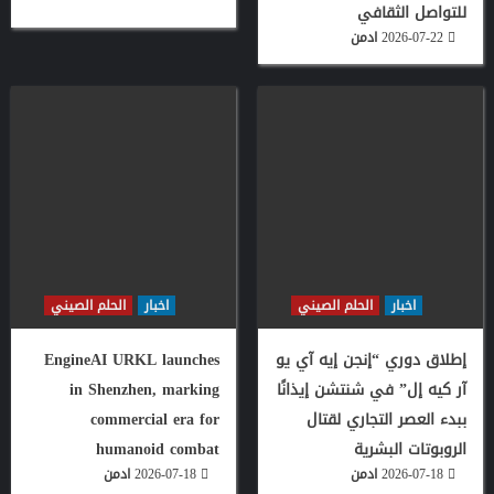
للتواصل الثقافي
2026-07-22
ادمن
اخبار
الحلم الصيني
اخبار
الحلم الصيني
إطلاق دوري “إنجن إيه آي يو
EngineAI URKL launches
آر كيه إل” في شنتشن إيذانًا
in Shenzhen, marking
ببدء العصر التجاري لقتال
commercial era for
الروبوتات البشرية
humanoid combat
2026-07-18
ادمن
2026-07-18
ادمن