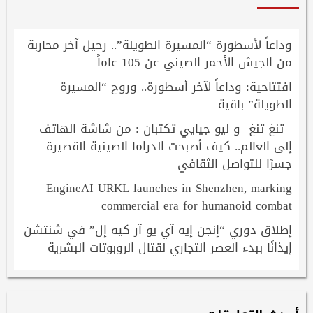
وداعاً لأسطورة “المسيرة الطويلة”.. رحيل آخر محاربة
من الجيش الأحمر الصيني عن 105 عاماً
افتتاحية: وداعاً لآخر أسطورة.. وروح “المسيرة
الطويلة” باقية
تنغ تنغ و ليو جيايي تكتبان : من شاشة الهاتف
إلى العالم.. كيف أصبحت الدراما الصينية القصيرة
جسرًا للتواصل الثقافي
EngineAI URKL launches in Shenzhen, marking
commercial era for humanoid combat
إطلاق دوري “إنجن إيه آي يو آر كيه إل” في شنتشن
إيذانًا ببدء العصر التجاري لقتال الروبوتات البشرية