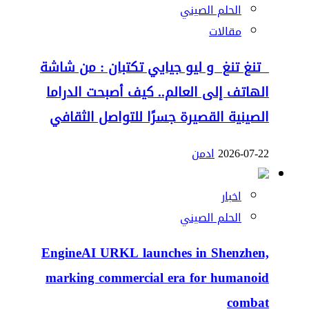
الحلم الصيني
مقالات
تنغ تنغ و ليو جيايي تكتبان : من شاشة
الهاتف إلى العالم.. كيف أصبحت الدراما
الصينية القصيرة جسرًا للتواصل الثقافي
2026-07-22
ادمن
اخبار
الحلم الصيني
EngineAI URKL launches in Shenzhen,
marking commercial era for humanoid
combat