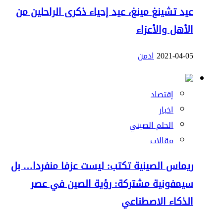
عيد تشينغ مينغ، عيد إحياء ذكرى الراحلين من
الأهل والأعزاء
2021-04-05
ادمن
إقتصاد
اخبار
الحلم الصيني
مقالات
ريماس الصينية تكتب: ليست عزفا منفردا… بل
سيمفونية مشتركة: رؤية الصين في عصر
الذكاء الاصطناعي