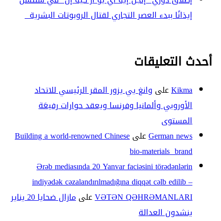
إيذانًا ببدء العصر التجاري لقتال الروبوتات البشرية
أحدث التعليقات
Kikma
على
وانغ يي يزور المقر الرئيسي للاتحاد
الأوروبي وألمانيا وفرنسا ويعقد حوارات رفيعَة
المستوى
German news
على
Building a world-renowned Chinese
bio-materials brand
Ərəb mediasında 20 Yanvar faciəsini törədənlərin
indiyədək cəzalandırılmadığına diqqət cəlb edilib –
VƏTƏN QƏHRƏMANLARI
على
مازال ضحايا 20 يناير
ينشدون العدالة