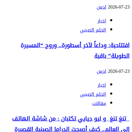
2026-07-23
ادمن
اخبار
الحلم الصيني
افتتاحية: وداعاً لآخر أسطورة.. وروح “المسيرة
الطويلة” باقية
2026-07-23
ادمن
اخبار
الحلم الصيني
مقالات
تنغ تنغ و ليو جيايي تكتبان : من شاشة الهاتف
إلى العالم.. كيف أصبحت الدراما الصينية القصيرة