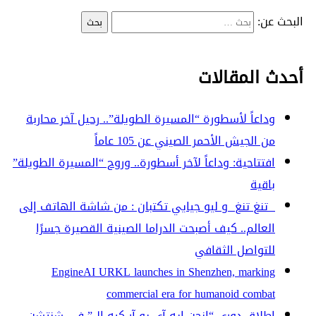
البحث عن:
أحدث المقالات
وداعاً لأسطورة “المسيرة الطويلة”.. رحيل آخر محاربة
من الجيش الأحمر الصيني عن 105 عاماً
افتتاحية: وداعاً لآخر أسطورة.. وروح “المسيرة الطويلة”
باقية
تنغ تنغ و ليو جيايي تكتبان : من شاشة الهاتف إلى
العالم.. كيف أصبحت الدراما الصينية القصيرة جسرًا
للتواصل الثقافي
EngineAI URKL launches in Shenzhen, marking
commercial era for humanoid combat
إطلاق دوري “إنجن إيه آي يو آر كيه إل” في شنتشن