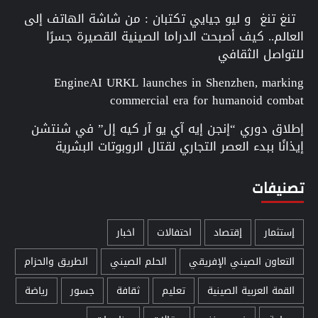
تنغ تنغ و ليو جيايي تكتبان : من شاشة الهاتف إلى
العالم.. كيف أصبحت الدراما الصينية القصيرة جسرًا
للتواصل الثقافي
EngineAI URKL launches in Shenzhen, marking
commercial era for humanoid combat
إطلاق دوري “إنجن إيه آي يو آر كيه إل” في شنتشن
إيذانًا ببدء العصر التجاري لقتال الروبوتات البشرية
تصنيفات
إستثمار
إقتصاد
احتفالات
اخبار
التعاون الصيني الإفريقي
الحلم الصيني
الطريق والحزام
القمة العربية الصينية
تعليم
ثقافة
جسور
رياضة