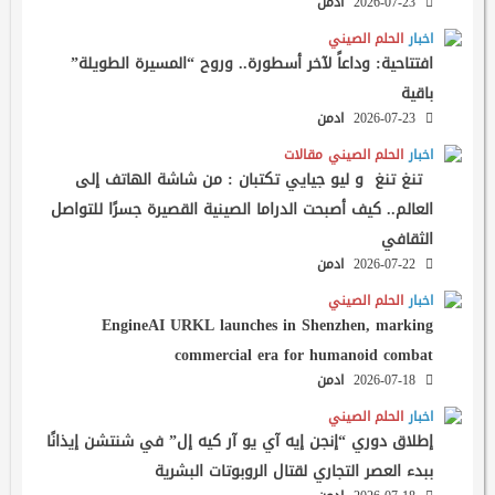
2026-07-23
ادمن
اخبار
الحلم الصيني
افتتاحية: وداعاً لآخر أسطورة.. وروح “المسيرة الطويلة”
باقية
2026-07-23
ادمن
اخبار
الحلم الصيني
مقالات
تنغ تنغ و ليو جيايي تكتبان : من شاشة الهاتف إلى
العالم.. كيف أصبحت الدراما الصينية القصيرة جسرًا للتواصل
الثقافي
2026-07-22
ادمن
اخبار
الحلم الصيني
EngineAI URKL launches in Shenzhen, marking
commercial era for humanoid combat
2026-07-18
ادمن
اخبار
الحلم الصيني
إطلاق دوري “إنجن إيه آي يو آر كيه إل” في شنتشن إيذانًا
ببدء العصر التجاري لقتال الروبوتات البشرية