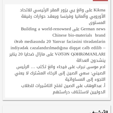
Kikma
وانغ يي يزور المقر الرئيسي للاتحاد
على
الأوروبي وألمانيا وفرنسا ويعقد حوارات رفيعَة
المستوى
Building a world-renowned
German news
على
Chinese bio-materials brand
Ərəb mediasında 20 Yanvar faciəsini törədənlərin
indiyədək cəzalandırılmadığına diqqət cəlb edilib –
VƏTƏN QƏHRƏMANLARI
مازال ضحايا 20 يناير
على
ينشدون العدالة
فيحاء وانغ تكتب … الرئيس
ادم موسى تيراب
على
الصيني: سعي الصين إلى الرخاء المشترك لا يعني
اللجوء إلى المساواتية
الصين تفتح التاشيرات للطلاب
أ. عبدالوهاب
على
الدوليين لاستئناف دراستهم