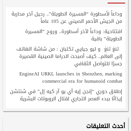
وداعاً لأسطورة “المسيرة الطويلة”.. رحيل آخر محاربة
من الجيش الأحمر الصيني عن 105 عاماً
افتتاحية: وداعاً لآخر أسطورة.. وروح “المسيرة
الطويلة” باقية
تنغ تنغ و ليو جيايي تكتبان : من شاشة الهاتف
إلى العالم.. كيف أصبحت الدراما الصينية القصيرة
جسرًا للتواصل الثقافي
EngineAI URKL launches in Shenzhen, marking
commercial era for humanoid combat
إطلاق دوري “إنجن إيه آي يو آر كيه إل” في شنتشن
إيذانًا ببدء العصر التجاري لقتال الروبوتات البشرية
أحدث التعليقات