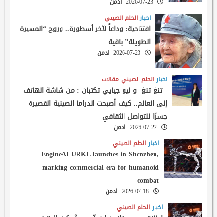
2026-07-23
ادمن
اخبار
الحلم الصيني
افتتاحية: وداعاً لآخر أسطورة.. وروح “المسيرة
الطويلة” باقية
2026-07-23
ادمن
اخبار
الحلم الصيني
مقالات
تنغ تنغ و ليو جيايي تكتبان : من شاشة الهاتف
إلى العالم.. كيف أصبحت الدراما الصينية القصيرة
جسرًا للتواصل الثقافي
2026-07-22
ادمن
اخبار
الحلم الصيني
EngineAI URKL launches in Shenzhen,
marking commercial era for humanoid
combat
2026-07-18
ادمن
اخبار
الحلم الصيني