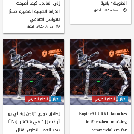
الطويلة” باقية
إلى العالم.. كيف أصبحت
2026-07-23
ادمن
الدراما الصينية القصيرة جسرًا
للتواصل الثقافي
2026-07-22
ادمن
اخبار
الحلم الصيني
اخبار
الحلم الصيني
EngineAI URKL launches
إطلاق دوري “إنجن إيه آي يو
in Shenzhen, marking
آر كيه إل” في شنتشن إيذانًا
commercial era for
ببدء العصر التجاري لقتال