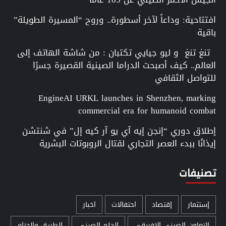
افتتاحية: وداعاً لآخر أسطورة.. وروح “المسيرة الطويلة”
باقية
تنغ تنغ و ليو جيايي تكتبان : من شاشة الهاتف إلى
العالم.. كيف أصبحت الدراما الصينية القصيرة جسرًا
للتواصل الثقافي
EngineAI URKL launches in Shenzhen, marking
commercial era for humanoid combat
إطلاق دوري “إنجن إيه آي يو آر كيه إل” في شنتشن
إيذانًا ببدء العصر التجاري لقتال الروبوتات البشرية
تصنيفات
إستثمار
إقتصاد
احتفالات
اخبار
التعاون الصيني الإفريقي
الحلم الصيني
الطريق والحزام