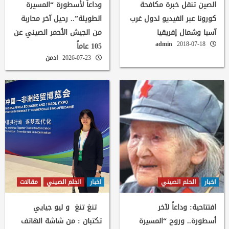
الصين تنقل خبرة مكافحة
وداعاً لأسطورة “المسيرة
كورونا عبر الفيديو لدول غرب
الطويلة”.. رحيل آخر محاربة
آسيا وشمال إفريقيا
من الجيش الأحمر الصيني عن
admin
2018-07-18
105 عاماً
2026-07-23
ادمن
اخبار
الحلم الصيني
اخبار
الحلم الصيني
مقالات
افتتاحية: وداعاً لآخر
تنغ تنغ و ليو جيايي
أسطورة.. وروح “المسيرة
تكتبان : من شاشة الهاتف