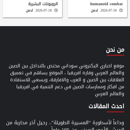
humanoid combat
الروبوتات البشرية
2026-07-18
ادمن
2026-07-18
ادمن
من نحن
موقع اخباري اليكتروني سوداني مختص بالتداخل بين الصين
والعالم العربي وقارة افريقيا ، الموقع يساهم في تعميق
العلاقات بين الصين و العرب والافارقة، ويسعى للاستفادة
من افكار وممارسات الصين في دعم التنمية في افريقيا
والعالم العربي
احدث المقالات
وداعاً لأسطورة “المسيرة الطويلة”.. رحيل آخر محاربة من
الجيش الأحمر الصيني عن 105 عاماً