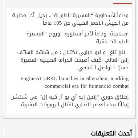
وداعاً لأسطورة “المسيرة الطويلة”.. رحيل آخر محاربة
من الجيش الأحمر الصيني عن 105 عاماً
افتتاحية: وداعاً لآخر أسطورة.. وروح “المسيرة
الطويلة” باقية
تنغ تنغ و ليو جيايي تكتبان : من شاشة الهاتف
إلى العالم.. كيف أصبحت الدراما الصينية القصيرة
جسرًا للتواصل الثقافي
EngineAI URKL launches in Shenzhen, marking
commercial era for humanoid combat
إطلاق دوري “إنجن إيه آي يو آر كيه إل” في شنتشن
إيذانًا ببدء العصر التجاري لقتال الروبوتات البشرية
أحدث التعليقات