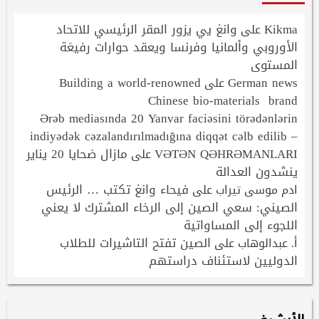
Kikma
وانغ يي يزور المقر الرئيسي للاتحاد
على
الأوروبي وألمانيا وفرنسا ويعقد حوارات رفيعَة
المستوى
Building a world-renowned
German news
على
Chinese bio-materials brand
Ərəb mediasında 20 Yanvar faciəsini törədənlərin
indiyədək cəzalandırılmadığına diqqət cəlb edilib –
VƏTƏN QƏHRƏMANLARI
مازال ضحايا 20 يناير
على
ينشدون العدالة
فيحاء وانغ تكتب … الرئيس
ادم موسى تيراب
على
الصيني: سعي الصين إلى الرخاء المشترك لا يعني
اللجوء إلى المساواتية
الصين تفتح التاشيرات للطلاب
أ. عبدالوهاب
على
الدوليين لاستئناف دراستهم