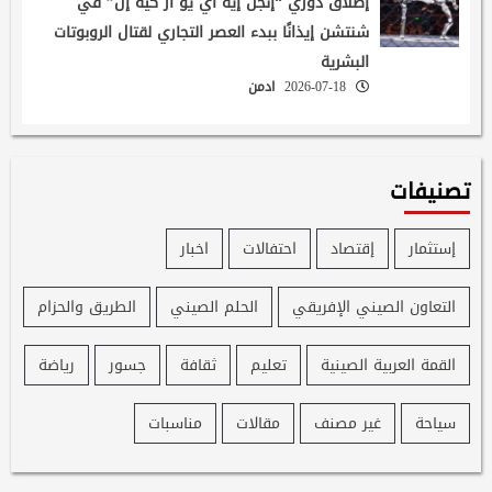
إطلاق دوري “إنجن إيه آي يو آر كيه إل” في
شنتشن إيذانًا ببدء العصر التجاري لقتال الروبوتات
البشرية
2026-07-18
ادمن
تصنيفات
إستثمار
إقتصاد
احتفالات
اخبار
التعاون الصيني الإفريقي
الحلم الصيني
الطريق والحزام
القمة العربية الصينية
تعليم
ثقافة
جسور
رياضة
سياحة
غير مصنف
مقالات
مناسبات