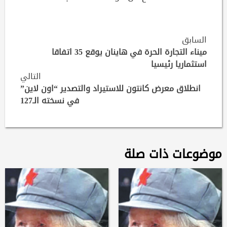
Continue
السابق
Reading
ميناء التجارة الحرة في هاينان يوقع 35 اتفاقا
استثماريا رئيسيا
التالي
انطلاق معرض كانتون للاستيراد والتصدير “اون لاين”
في نسخته الـ127
موضوعات ذات صلة