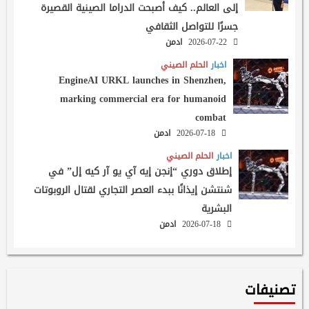
إلى العالم.. كيف أصبحت الدراما الصينية القصيرة
جسرًا للتواصل الثقافي
2026-07-22
ادمن
اخبار
الحلم الصيني
EngineAI URKL launches in Shenzhen,
marking commercial era for humanoid
combat
2026-07-18
ادمن
اخبار
الحلم الصيني
إطلاق دوري “إنجن إيه آي يو آر كيه إل” في
شنتشن إيذانًا ببدء العصر التجاري لقتال الروبوتات
البشرية
2026-07-18
ادمن
تصنيفات