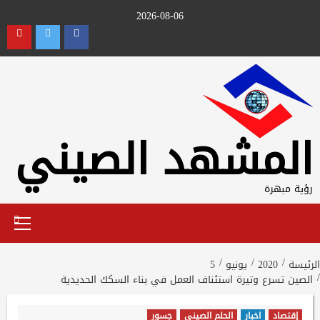
Ski
2026-08-06
t
utube
Twitter
Facebook
conten
المشهد الصيني
رؤية مبهرة
Primary
Menu
الرئيسة
2020
يونيو
5
الصين تسرع وتيرة استئناف العمل في بناء السكك الحديدية
إقتصاد
اخبار
الحلم الصيني
جسور