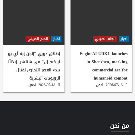
اخبار
الحلم الصيني
اخبار
الحلم الصيني
EngineAI URKL launches
إطلاق دوري “إنجن إيه آي يو
in Shenzhen, marking
آر كيه إل” في شنتشن إيذانًا
commercial era for
ببدء العصر التجاري لقتال
humanoid combat
الروبوتات البشرية
2026-07-18
ادمن
2026-07-18
ادمن
من نحن