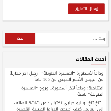
البحث
عن:
أحدث المقالات
وداعاً لأسطورة “المسيرة الطويلة”.. رحيل آخر محاربة
من الجيش الأحمر الصيني عن 105 عاماً
افتتاحية: وداعاً لآخر أسطورة.. وروح “المسيرة
الطويلة” باقية
تنغ تنغ و ليو جيايي تكتبان : من شاشة الهاتف
إلى العالم.. كيف أصبحت الدراما الصينية القصيرة