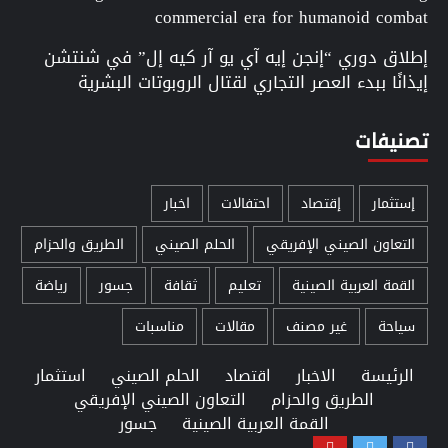
commercial era for humanoid combat
إطلاق دوري “إنجن إيه آي يو آر كيه إل” في شنتشن
إيذانًا ببدء العصر التجاري لقتال الروبوتات البشرية
تصنيفات
إستثمار
إقتصاد
احتفالات
اخبار
التعاون الصيني الإفريقي
الحلم الصيني
الطريق والحزام
القمة العربية الصينية
تعليم
ثقافة
جسور
رياضة
سياحة
غير مصنف
مقالات
مناسبات
الرئيسة
الاخبار
اقتصاد
الحلم الصيني
استثمار
الطريق والحزام
التعاون الصيني الإفريقي
القمة العربية الصينية
جسور