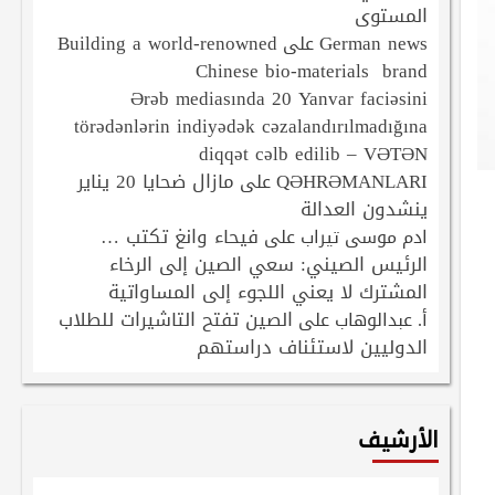
المستوى
Building a world-renowned
German news
على
Chinese bio-materials brand
Ərəb mediasında 20 Yanvar faciəsini
törədənlərin indiyədək cəzalandırılmadığına
diqqət cəlb edilib – VƏTƏN
QƏHRƏMANLARI
مازال ضحايا 20 يناير
على
ينشدون العدالة
فيحاء وانغ تكتب …
ادم موسى تيراب
على
الرئيس الصيني: سعي الصين إلى الرخاء
المشترك لا يعني اللجوء إلى المساواتية
الصين تفتح التاشيرات للطلاب
أ. عبدالوهاب
على
الدوليين لاستئناف دراستهم
الأرشيف