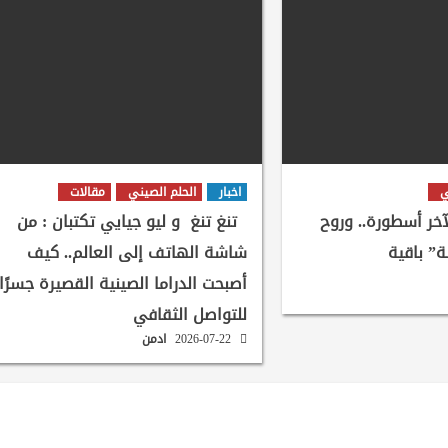
ي
اخبار
الحلم الصيني
مقالات
لآخر أسطورة.. وروح
تنغ تنغ و ليو جيايي تكتبان : من
ة” باقية
شاشة الهاتف إلى العالم.. كيف
أصبحت الدراما الصينية القصيرة جسرًا
للتواصل الثقافي
2026-07-22
ادمن