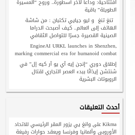
افتتاحية: وداعاً لآخر أسطورة.. وروح “المسيرة
الطويلة” باقية
تنغ تنغ و ليو جيايي تكتبان : من شاشة
الهاتف إلى العالم.. كيف أصبحت الدراما
الصينية القصيرة جسرًا للتواصل الثقافي
EngineAI URKL launches in Shenzhen,
marking commercial era for humanoid combat
إطلاق دوري “إنجن إيه آي يو آر كيه إل” في
شنتشن إيذانًا ببدء العصر التجاري لقتال
الروبوتات البشرية
أحدث التعليقات
Kikma
وانغ يي يزور المقر الرئيسي للاتحاد
على
الأوروبي وألمانيا وفرنسا ويعقد حوارات رفيعَة