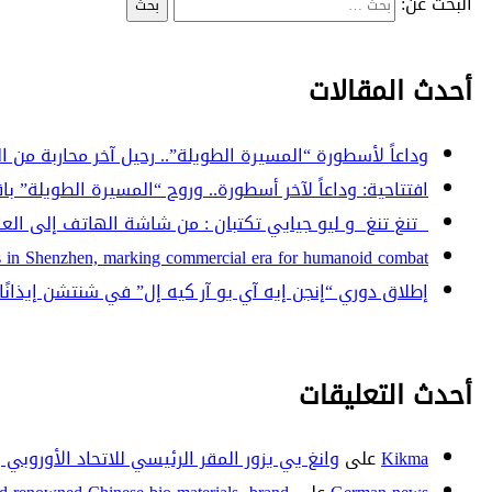
البحث عن:
أحدث المقالات
وداعاً لأسطورة “المسيرة الطويلة”.. رحيل آخر محاربة من الجيش ا
افتتاحية: وداعاً لآخر أسطورة.. وروح “المسيرة الطويلة” با
تنغ تنغ و ليو جيايي تكتبان : من شاشة الهاتف إلى العال
in Shenzhen, marking commercial era for humanoid combat
إطلاق دوري “إنجن إيه آي يو آر كيه إل” في شنتشن إيذانًا 
أحدث التعليقات
Kikma
على
وانغ يي يزور المقر الرئيسي للاتحاد الأوروبي 