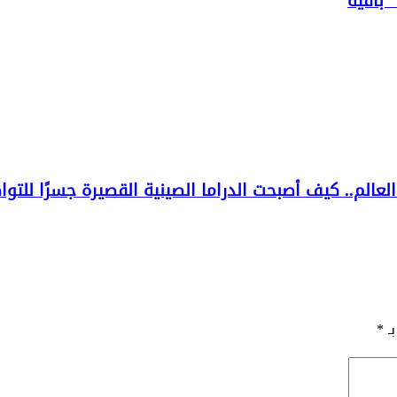
 باقية
الم.. كيف أصبحت الدراما الصينية القصيرة جسرًا للتو
بـ
*