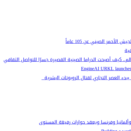
لأحمر الصيني عن 105 عاماً
قية
م.. كيف أصبحت الدراما الصينية القصيرة جسرًا للتواصل الثقافي
EngineAI URKL launches 
ببدء العصر التجاري لقتال الروبوتات البشرية
وألمانيا وفرنسا ويعقد حوارات رفيعَة المستوى