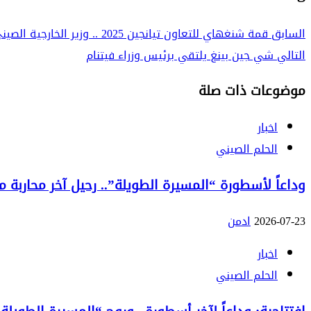
السابق
قمة شنغهاي للتعاون تيانجين 2025 .. وزير الخارجية الصيني يلتقي الأمين العام للأمم المتحدة
التالي
شي جين بينغ يلتقي برئيس وزراء فيتنام
موضوعات ذات صلة
اخبار
الحلم الصيني
وداعاً لأسطورة “المسيرة الطويلة”.. رحيل آخر محاربة من الج
2026-07-23
ادمن
اخبار
الحلم الصيني