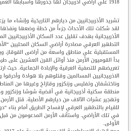
1918 علي أراضي أذربيجان لها جذورها وأسبابها العميقة فى تاريخ أذربيجان منذ مئات السنين..
تشريد الأذربيجانيين من ديارهم التاريخية وإنشاء ما يزع
لقد شكلت تلك الأحداث جزءاً من خطة وضعها ونفذها ا
الأذربيجانية بهدف تقليل عدد السكان الأذربيجانيين 
التطهير العرقي مصادرة أراضي السكان المحليين “الأذرب
المستقبلية علي مناطق واسعة من أراضى القوقاز، وبال
بدأ القوميون الأرمن منذ أوائل القرن العشرين على طرد
الاذربيجانيين المسالمين وقتلوهم بلا هوادة وأحرقوا 
منطقة سكنية أذربيجانية في أقضية شوشا وزنكزور وج
للقيام بالتطهير العرقي لإفساح الطريق أمام بناء “دو
في تلك الأراضي. واستأنف الأرمن المدعومون من قبل الق
الأولى.