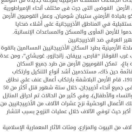
 انهيار الإمبراطورية القيصرية الروسية عام 1917، بدأت الجماعات المسلحة الأرمينية بمرحلة جديدة من التوسع
ل الأرمن الفوضى التى جرت فى مختلف أنحاء الإمبراطورية
 بقيادة الأرمني ستيبان شوميان، وعمل القوميون الأرمن
تقبلية في المناطق الأذربيجانية على أشلاء ضحايا
قدموا للأرمن المأوى والمسكن والمساعدات الإنسانية.
هير العرقي ضد الاذربيجانيين
 قامت الجماعات المسلحة الأرمينية بطرد السكان الأذربيجانيين المسالمين بالقوة
 غرب القوقاز “قارص، يريفان، زانجازور، غويشاي”، ومن عدة
 باغ، تمكن القوميون الأرمن من طرد جميع السكان
 قائمة حين ذاك، مستخدمين أشد أنواع التنكيل وارتكاب
أفظع المذابح الجماعية، وخلال شهري مارس ويوليو 1918، قام الأرمن البلاشفة بارتكاب أعمال عنف علي نطاق
واسع بهدف ترهيب السكان الأذربيجانيين المسالمين فى جميع أنحاء أذربيجان، خلال ستة شهور قتل أكثر من 50
لنساء والأطفال)، وفي كثير من الحالات تم احراق المنازل
 الأعمال الوحشية نزح عشرات الآلاف من الأذربيجانيين من
أكبر حيث توفي الآلاف خلال عمليات النزوح بسبب انتشار
لاف من البيوت والمزارع، ومئات الآثار المعمارية الإسلامية