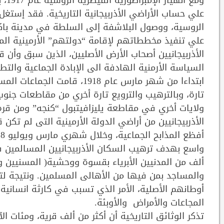
ومع
علي حساب الأراضي الأذربيجانية التاريخية. فقد إستغ
الروسية، ووصول البلاشفة إلى السلطة في مدينة باكو
علي تنفيذ مخططاتهم لإقامة “دولتهم” الأرمينية المس
الأذربيجانيين أصحاب الأرض الأصليين، الذين سبق وأن 
السياسة الأرمنية الهادفة الى الإبادة الجماعية والتط
ابتداءا من شهر مارس عام 1918،
تارة، وبالترهيب والترويع تارة أخري من مقاطعات جنوب
ولايات أخري في مقاطعة يليزافيتبول “كنجه” ومن قره
الأذربيجانيين من أراضي الدولة الأرمينية التى لم تكن
ألف من المدنيين الأبرياء بقسوة ووحشية( المسنيين وا
والمساجد بمن فيها من الأهالى المسلمين. ونتيجة لتلك
أوطانهم الأصلية، الأمر الذي تسبب في كارثة انسانية 
المجاعات والأمراض والأوبئة.
تذكر الوثائق التاريخية أن أكثر من ألف قرية، ومئات الآ