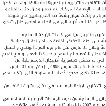
ت الثقافية والتجارية تم تدميرها واحراقها، وقدرت الأضرار
يارات ، بالإضافة إلى ذلك، تم تدمير وحرق مئات المناطق
نية، بما فيها أكثر من 150 قرية في قراباغ وارتكبت مجازر بشعة ضد الاذربيجانيين في شوشا.
واغتيل أكثر من 10 ألف أذربيجاني في قضاء زنكزور و أكثر من 18 ألف أذربيجاني في قضاء شاماخي خلال شهري
كبرى وتقييم سياسي لأحداث الإبادة الجماعية
بتأسيس لجنة التحقيق الخاصة من اجل تحقيق ودراسة
الجرائم الكبرى التي ارتكبها الأرمن، و كما قامت الحكومة بإعلان 31 مارس لكل عام يوم العزاء الوطني و احتفل
ن سقوط جمهورية أذربيجان الشعبية لم تسمح بإنجاز هذا العمل. ولمنح تقييم
التي لم تتمكن جمهورية أذربيجان الديمقراطية من
تنفيذها، قرر الزعيم القومي الأذربيجاني حيدر علييف بعد 80 عاما فى 26 مارس 1998م بإعلان يوم 31 مارس
ة، احياءًا ذكرى جميع الأحداث المأساوية التي ارتكبت بحق
 التذكاري للإبادة الجماعية في ذكرى عشرات الآلاف من
يجانيين الجماعية من طرف الجماعات الارمينية المسلحة في
قضاء قوبا مرة أخرى أن المقبرة الجماعية في مدينة قوبا عام 2007 دليل بارز تثبت وحشية الأرمن. واتضح من