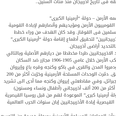
مه الأرمن – دولة “أرمينيا الكبرى”
لقومييون الأرمن ومؤيديهم وأنصارهم لإبادة القومية
المسلمين فى القوقاز. وقد كان الهدف من وراء خطط
يجانيين” لتحقيق أطماع إقامة دولة “أرمينيا الكبرى”
تحديد أراضى أذربيجان.
 الاذربيجانيين طردا مخططا من ديارهم الأصلية وبالتالي
تعريضهم للتصفية العرقية والإبادة الجماعية. حيث ارتكب الأرمن خلال عامي 1905-1906 مجازر ضد السكان
ودمروا المدن والقرى في باكو وكنجه وقره باغ وإيروان
وناختشفان وتفليس وزنكزور وقازاخ وغيرها من المناطق. دمّرت الوحدات المسلحة الأرمينية وخرّبت أكثر من 200
برائل، وفي مقاطعتي إيروان وكنجه مما أدى الى تشريد
وتهجير عشرات الآلاف من ديارهم الأصلية. قتل الأرمن أكثر من 200 ألف أذربيجاني (أطفال ونساء ومسنون)
لة أرمينيا كبرى” الموعودة لهم من قبل روسيا القيصرية
يصرية إبادة الأذربيجانيين إبان سنوات الحرب العالمية