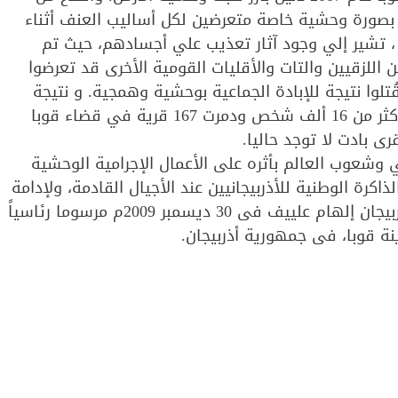
وا بصورة وحشية خاصة متعرضين لكل أساليب العنف أثناء
جوم الوحدات الارمينية المسلحة على قوبا عام 1918 ، تشير إلي وجود آثار تعذيب علي أجسادهم، حيث تم
اللزقيين والتات والأقليات القومية الأخرى قد تعرضوا
ُتلوا نتيجة للإبادة الجماعية بوحشية وهمجية. و نتيجة
ذالك هجوم الأرمن المسلح قتل بصورة وحشية خاصة أكثر من 16 ألف شخص ودمرت 167 قرية في قضاء قوبا
ي وشعوب العالم بأثره على الأعمال الإجرامية الوحشية
كرة الوطنية للأذربيجانيين عند الأجيال القادمة، ولإدامة
ذكرى ضحايا الإبادة الجماعية، أصدر رئيس جمهورية أذربيجان إلهام علييف فى 30 ديسمبر 2009م مرسوما رئاسياً
نة قوبا، فى جمهورية أذربيجان.