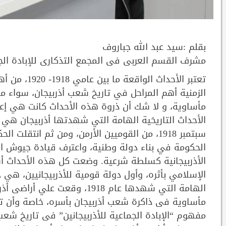
بقلم :سيد عبد الله جباروف
مشرف القسم العربى فى المجمع التذكارى للإبادة الجم
تعتبر الأحدا
الزمنية أهم المراحل في تاريخ شعب أذربيجان، سواء ما
سبتمبر 1918، من القوميين الأرمن، ومن ثم انت
الحكومة في بناء دولة وطنية، واعترف قيادة جيوش الح
الأذربيجانية كسلطة شرعية. وضعت كل هذه الأحداث 
الإسلامي بأثره، وأول دولة قومية للأذربيجانيين، هي 
الهامة التي شهدها عام 1918، و
مأساوية فى ذاكرة شعب أذربيجان بأسره، خاصة وأن 
مفهوم “الإبادة الجماعية للأذربيجانين” فى تاريخ شع