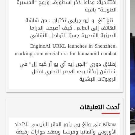
افتتاحية: وداعاً لآخر أسطورة.. وروح “المسيرة
الطويلة” باقية
تنغ تنغ و ليو جيايي تكتبان : من شاشة
الهاتف إلى العالم.. كيف أصبحت الدراما
الصينية القصيرة جسرًا للتواصل الثقافي
EngineAI URKL launches in Shenzhen,
marking commercial era for humanoid combat
إطلاق دوري “إنجن إيه آي يو آر كيه إل” في
شنتشن إيذانًا ببدء العصر التجاري لقتال
الروبوتات البشرية
أحدث التعليقات
Kikma
وانغ يي يزور المقر الرئيسي للاتحاد
على
الأوروبي وألمانيا وفرنسا ويعقد حوارات رفيعَة