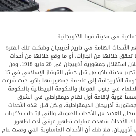
اعية فى مدينة قوبا الآذربيجانية
ث الواقعة ما بين عامي 1918- 1920، من أهم الأحداث الهامة في تاريخ أذربيجان وشكلت تلك الفترة
 تحقق خلالها من انجازات، أو ما وقع خلالها من أحداث
مأساوية، و لا شك أن ذروة هذه الأحداث كانت هي إعلان استقلال جمهورية أذربيجان في 28 مايو 1918، ومن
الأحداث التاريخية الهامة التي شهدتها أذربيجان هي تحرير مدينة باكو من قبل جيش القوقاز الإسلامي في 15
قلت الحكومة الأذربيجانية إلى عاصمة جمهوريتها باكو، حيث شرعت
لفاء في جنوب القوقاز والحكومة البريطانية بالحكومة
أسساً قوية لإقامة أول نظام ديمقراطي في الشرق
جمهورية أذربيجان الديمقراطية. ولكن قبل هذه الأحداث
قعت علي أراضى أذربيجان العديد من الأحداث الدموية، والتي ارتبطت بذكريات
تلك الأحداث شهدت عمليات تطهير عرقى أدت لظهور
ب أذربيجان، فلا شك أن الأحداث المأساوية التي وقعت عام