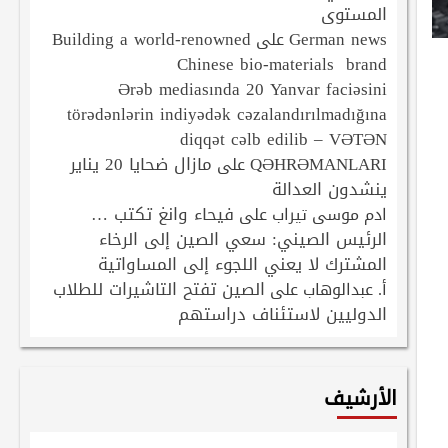
المستوى
Building a world-renowned
German news
على
Chinese bio-materials brand
Ərəb mediasında 20 Yanvar faciəsini
törədənlərin indiyədək cəzalandırılmadığına
diqqət cəlb edilib – VƏTƏN
QƏHRƏMANLARI
مازال ضحايا 20 يناير
على
ينشدون العدالة
فيحاء وانغ تكتب …
ادم موسى تيراب
على
الرئيس الصيني: سعي الصين إلى الرخاء
المشترك لا يعني اللجوء إلى المساواتية
الصين تفتح التاشيرات للطلاب
أ. عبدالوهاب
على
الدوليين لاستئناف دراستهم
الأرشيف