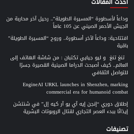
احدث المقالات
وداعاً لأسطورة “المسيرة الطويلة”.. رحيل آخر محاربة من
الجيش الأحمر الصيني عن 105 عاماً
افتتاحية: وداعاً لآخر أسطورة.. وروح “المسيرة الطويلة”
باقية
تنغ تنغ و ليو جيايي تكتبان : من شاشة الهاتف إلى
العالم.. كيف أصبحت الدراما الصينية القصيرة جسرًا
للتواصل الثقافي
EngineAI URKL launches in Shenzhen, marking
commercial era for humanoid combat
إطلاق دوري “إنجن إيه آي يو آر كيه إل” في شنتشن
إيذانًا ببدء العصر التجاري لقتال الروبوتات البشرية
تصنيفات