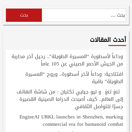
البحث
عن:
أحدث المقالات
وداعاً لأسطورة “المسيرة الطويلة”.. رحيل آخر محاربة
من الجيش الأحمر الصيني عن 105 عاماً
افتتاحية: وداعاً لآخر أسطورة.. وروح “المسيرة
الطويلة” باقية
تنغ تنغ و ليو جيايي تكتبان : من شاشة الهاتف
إلى العالم.. كيف أصبحت الدراما الصينية القصيرة
جسرًا للتواصل الثقافي
EngineAI URKL launches in Shenzhen, marking
commercial era for humanoid combat