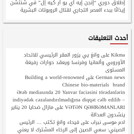
إطلاق دوري “إنجن إيه آي يو آر كيه إل” في شنتشن
إيذانًا ببدء العصر التجاري لقتال الروبوتات البشرية
أحدث التعليقات
Kikma
وانغ يي يزور المقر الرئيسي للاتحاد
على
الأوروبي وألمانيا وفرنسا ويعقد حوارات رفيعَة
المستوى
Building a world-renowned
German news
على
Chinese bio-materials brand
Ərəb mediasında 20 Yanvar faciəsini törədənlərin
indiyədək cəzalandırılmadığına diqqət cəlb edilib –
VƏTƏN QƏHRƏMANLARI
مازال ضحايا 20 يناير
على
ينشدون العدالة
فيحاء وانغ تكتب … الرئيس
ادم موسى تيراب
على
الصيني: سعي الصين إلى الرخاء المشترك لا يعني