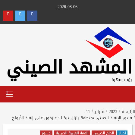
Ski
2026-08-06
t
utube
Twitter
Facebook
conten
المشهد الصيني
رؤية مبهرة
Primary
Menu
الرئيسة
2023
فبراير
11
فريق الإنقاذ الصيني بمنطقة زلزال تركيا : عازمون على إنقاذ الأرواح
اخبار
الحلم الصيني
القمة العربية الصينية
جسور