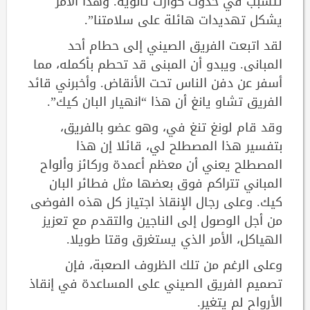
تتسبب في حدوث كوارث ثانوية. وهذا الأمر
يشكل تهديدات هائلة على سلامتنا”.
لقد اتبعت الفريق الصيني إلى حطام أحد
المبانى. ويبدو أن المبنى قد تحطم بأكمله، مما
أسفر عن دفن الناس تحت الأنقاض. وأخبرني قائد
الفريق تشاو يانغ أن هذا “انهيار البان كيك”.
وقد قام لونغ تنغ في، وهو عضو بالفريق،
بتفسير هذا المصطلح لي، قائلا إن هذا
المصطلح يعني أن معظم أعمدة وركائز وألواح
المباني تتراكم فوق بعضها مثل فطائر البان
كيك. وعلى رجال الإنقاذ اجتياز كل هذه الفوضى
من أجل الوصول إلى الناجين والتقدم مع تعزيز
الهياكل، الأمر الذي يستغرق وقتا طويلا.
وعلى الرغم من تلك الظروف الصعبة، فإن
تصميم الفريق الصيني على المساعدة في إنقاذ
الأرواح لم يتغير.