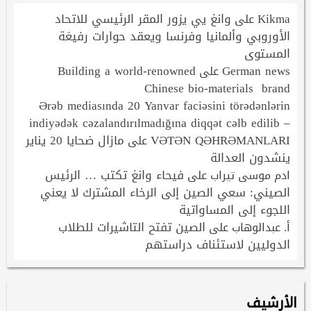
Kikma
وانغ يي يزور المقر الرئيسي للاتحاد
على
الأوروبي وألمانيا وفرنسا ويعقد حوارات رفيعَة
المستوى
Building a world-renowned
German news
على
Chinese bio-materials brand
Ərəb mediasında 20 Yanvar faciəsini törədənlərin
indiyədək cəzalandırılmadığına diqqət cəlb edilib –
VƏTƏN QƏHRƏMANLARI
مازال ضحايا 20 يناير
على
ينشدون العدالة
فيحاء وانغ تكتب … الرئيس
ادم موسى تيراب
على
الصيني: سعي الصين إلى الرخاء المشترك لا يعني
اللجوء إلى المساواتية
الصين تفتح التاشيرات للطلاب
أ. عبدالوهاب
على
الدوليين لاستئناف دراستهم
الأرشيف