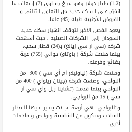
(1.2) مليار دولار وهو مبلغ يساوي (7) إضعاف ما
انفق على السكة حديد من التعاون الثنائي و
القروض الأجنبية طيلة (45) عاما.
يعود الفضل الأكبر لتوقف انهيار سكك حديد
السودان إلى الشركات الصينية ، حيث أسهمت
شركة (سي ار سي زيانغ) بـ(24) قطار سحب،
بينما صنعت شركة ( باوتاو) حوالي (755) عربة
بضائع وفرملة.
وصنعت شركة (لياونينغ ام أي سي ) 300 من
البواجي، وصنعت شركة (جينان ريلواي ) 400 من
البواجي بينما قدمت (تشاينا ريل واي سي ار
سي ) 15 من البواجي.
و”البواجي” هي أربعة عجلات يسير عليها القطار
الساحب وتتكون من الشاسية ونوابض و ملحقات
أخرى.