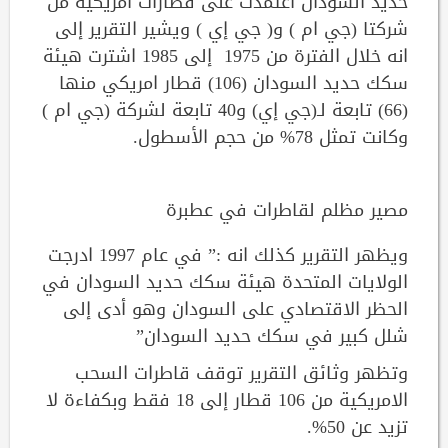
حديد السودان اعتمدت على قطارات أمريكية من
شركتا (جي ام ) و( جي إي ) ويشير التقرير إلى
انه خلال الفترة من 1975 إلى 1985 اشترت هيئة
سكك حديد السودان (106) قطار امريكي منها
(66) تابعة لـ(جي إي) و40 تابعة لشركة (جي ام )
وكانت تمثل 78% من حجم الأسطول.
مصير مظلم لقاطرات في عطبرة
ويظهر التقرير كذلك انه :” في عام 1997 ادرجت
الولايات المتحدة هيئة سكك حديد السودان في
الحظر الاقتصادي على السودان وهو أدى إلى
شلل كبير في سكك حديد السودان”
وتظهر وثائق التقرير توقف قاطرات السحب
الامريكية من 106 قطار إلى 18 فقط وبكفاءة لا
تزيد عن 50%.