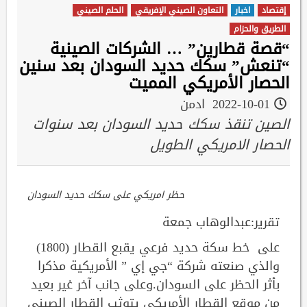
إقتصاد
اخبار
التعاون الصيني الإفريقي
الحلم الصيني
الطريق والحزام
“قصة قطارين” … الشركات الصينية
“تنعش” سكك حديد السودان بعد سنين
الحصار الأمريكي المميت
2022-10-01
ادمن
الصين تنقذ سكك حديد السودان بعد سنوات
الحصار الامريكي الطويل
حظر امريكي على سكك حديد السودان
تقرير:عبدالوهاب جمعة
على خط سكة حديد فرعي يقبع القطار (1800)
والذي صنعته شركة “جي إي ” الأمريكية مذكرا
بأثر الحظر على السودان.وعلى جانب آخر غير بعيد
من موقع القطار الأمريكي يتوثب القطار الصيني