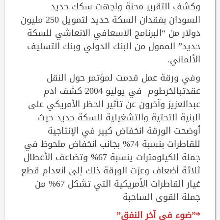
وكشف التقرير محنة واجهت سكك حديد
السودان بفقدان السكة حديد لتمويل 250 مليون
دولار من “البرنامج الاسعافي الانعاشي للسكة
حديد” الممول من البنك الدولي وبنك التسليف
الألماني.
وفي ورقة عمل قدمت لمؤتمر حول النقل
عقدتبالخرطوم في يوليو 2004 كشف ادم
عبدالعزيز وآخرون عن تأثير الحظر الأمريكي على
البنية التحتية والتشغيلية للسكة حديد حيث
أوضحت الورقة انخفاض كبير في الإنتاجية
للقاطرات بنسبة 74% بجانب انخفاض ملحوظ في
جملة الكيلومترات ينسبة 67% وتضاعف الأعطال
ثلاثة أضعاف وعزت الورقة ذلك إلى انعدام قطع
غيار القاطرات الأمريكية التي تشكل 67% من
جملة القوى الساحبة
*”ضوء في آخر النفق”