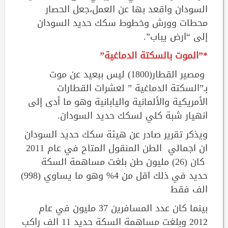
السودان واقعد بها عن العمل،جعل الحصار
محطات وورش وخطوط سكك حديد السودان
إلى “ارض يباب”.
*”الموت بالسكتة الدماغية”
ومصير القطار(1800) ليس ببعيد عن موت
بـ”السكتة الدماغية ” لعشرات القطارات
الأمريكية والألمانية واليابانية وهو ما أدى إلى
انهيار شبة كلي لسكك حديد السودان.
ويذكر تقرير صادر عن هيئة سكك حديد السودان
ان اجمالي الطن المنقول المتاح في عام 2011
كان (26) مليون طن بلغت مساهمة السكة
حديد في ذلك اقل من 4% وهو ما يساوي (998)
الف فقط
بينما كان عدد المسافرين 37 مليون في عام
2012 وبلغت مساهمة السكة حديد 11 الف راكب