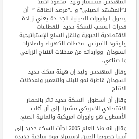
المهندس مستشار وليد محمود احمد
لـ”المشهد الصيني” و لـ”مرصد الطاقة ” أن
وصول الوابورات الصينية الجديدة يعني زيادة
قدرات السحب للسكة حديد للقطاعات
الاقتصادية الحيوية ولنقل السلع الإستراتيجية
ولوقود الفيرنس لمحطات الكهرباء ولصادرات
السودان ووارداته من مدخلات الانتاج الزراعي
والصناعي.
وقال المهندس وليد إن هيئة سكك حديد
السودان قاطرة نمو للبناء والتعمير ولمدخلات
الانتاج
وقال أن اسطول السكة حديد تاثر بالحصار
الاقتصادي الامريكي مشيرا إلى أن أغلب
الأسطول هو وابورات امريكية والمانية الصنع.
وقال انه منذ العام 2005 لجأت السكة حديد إلى
آسيا خصوصا الصين لاستيراد قوة ساحبة جديدة