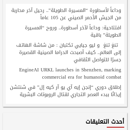
وداعاً لأسطورة “المسيرة الطويلة”.. رحيل آخر محاربة
من الجيش الأحمر الصيني عن 105 عاماً
افتتاحية: وداعاً لآخر أسطورة.. وروح “المسيرة
الطويلة” باقية
تنغ تنغ و ليو جيايي تكتبان : من شاشة الهاتف
إلى العالم.. كيف أصبحت الدراما الصينية القصيرة
جسرًا للتواصل الثقافي
EngineAI URKL launches in Shenzhen, marking
commercial era for humanoid combat
إطلاق دوري “إنجن إيه آي يو آر كيه إل” في شنتشن
إيذانًا ببدء العصر التجاري لقتال الروبوتات البشرية
أحدث التعليقات