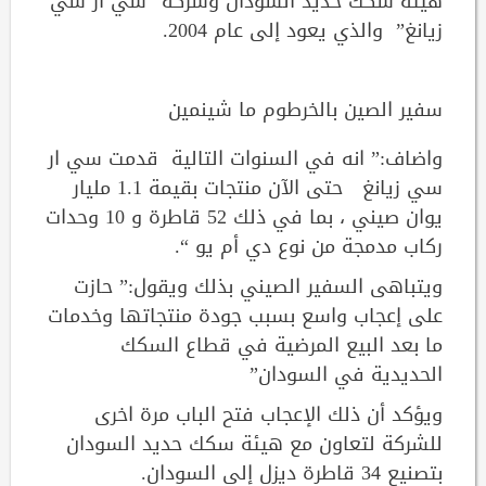
هيئة سكك حديد السودان وشركة “سي ار سي
زيانغ” والذي يعود إلى عام 2004.
سفير الصين بالخرطوم ما شينمين
واضاف:” انه في السنوات التالية قدمت سي ار
سي زيانغ حتى الآن منتجات بقيمة 1.1 مليار
يوان صيني ، بما في ذلك 52 قاطرة و 10 وحدات
ركاب مدمجة من نوع دي أم يو “.
ويتباهى السفير الصيني بذلك ويقول:” حازت
على إعجاب واسع بسبب جودة منتجاتها وخدمات
ما بعد البيع المرضية في قطاع السكك
الحديدية في السودان”
ويؤكد أن ذلك الإعجاب فتح الباب مرة اخرى
للشركة لتعاون مع هيئة سكك حديد السودان
بتصنيع 34 قاطرة ديزل إلى السودان.