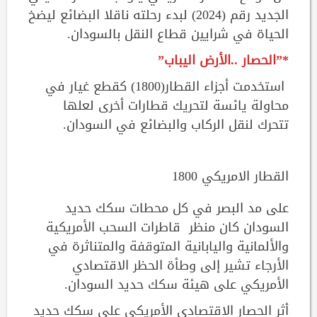
الجديد رقم (2024) لبدء رحلته ناقلا البضائع ليضخ
الحياة في شرايين قطاع النقل بالسودان.
*”الحصار ..الأرض اليباب”
استخدمت أجزاء القطار(1800) كقطع غيار في
محاولة يائسة لتحريك قطارات أخرى لعلها
تتحرك لنقل الركاب والبضائع في السودان.
القطار الامريكي 1800
على مد البصر في كل محطات سكك حديد
السودان كان منظر قاطرات السحب الأمريكية
والألمانية واليابانية المتوقفة والمتناثرة في
الأرجاء تشير إلى وطأة الحظر الاقتصادي
الأمريكي على هيئة سكك حديد السودان.
أثر الحصار الاقتصادي الأمريكي على سكك حديد