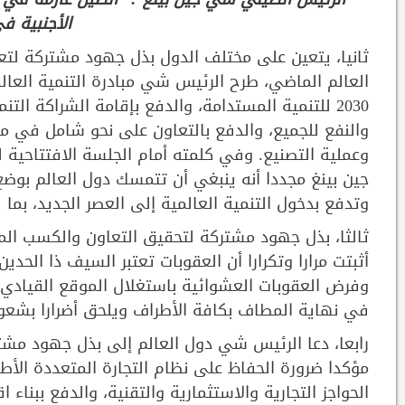
الأجنبية ف
ثانيا، يتعين على مختلف الدول بذل جهود مشتركة لتعزي
العالم الماضي، طرح الرئيس شي مبادرة التنمية العالمي
2030 للتنمية المستدامة، والدفع بإقامة الشراكة الت
والنفع للجميع، والدفع بالتعاون على نحو شامل في مجا
وعملية التصنيع. وفي كلمته أمام الجلسة الافتتاحية 
جين بينغ مجددا أنه ينبغي أن تتمسك دول العالم بوض
وتدفع بدخول التنمية العالمية إلى العصر الجديد، بما 
ثالثا، بذل جهود مشتركة لتحقيق التعاون والكسب الم
أثبتت مرارا وتكرارا أن العقوبات تعتبر السيف ذا الح
وفرض العقوبات العشوائية باستغلال الموقع القيادي ف
في نهاية المطاف بكافة الأطراف ويلحق أضرارا بشعوب
رابعا، دعا الرئيس شي دول العالم إلى بذل جهود مشتر
مؤكدا ضرورة الحفاظ على نظام التجارة المتعددة الأطرا
الحواجز التجارية والاستثمارية والتقنية، والدفع ببناء 