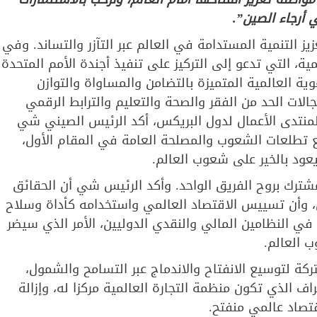
ي أرجاء الصين”.
ز التنمية المستدامة في العالم عبر التآزر والتساند. وفي
ة، التي تدعو إلى التركيز على تنفيذ أجندة الأمم المتحدة
نموية العالمية المتميزة بالتضامن والمساواة والتوازن
لات الحد من الفقر والصحة والتعليم والترابط الرقمي
لمنتدى الأعمال لدول البريكس، أكد الرئيس الصيني شي
ع تطلعات الشعوب والمصلحة العامة في المقام الأول،
يعود بالخير على شعوب العالم.
شترك بروح الفريق الواحد. وأكد الرئيس شي أن الحقائق
دين، وأن تسييس الاقتصاد العالمي واستخدامه كأداة وسلاح
ي النظامين المالي والنقدي الدوليين، الأمر الذي سيضر
 العالم.
كة لتوسيع الانفتاح والاندماج عبر التسامح والشمول،
ف الذي تكون منظمة التجارة العالمية مركزا له، وإزالة
اقتصاد عالمي منفتح.