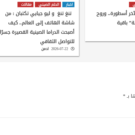
ي
اخبار
الحلم الصيني
مقالات
لآخر أسطورة.. وروح
تنغ تنغ و ليو جيايي تكتبان : من
ة” باقية
شاشة الهاتف إلى العالم.. كيف
أصبحت الدراما الصينية القصيرة جسرًا
للتواصل الثقافي
2026-07-22
ادمن
ا بـ
*