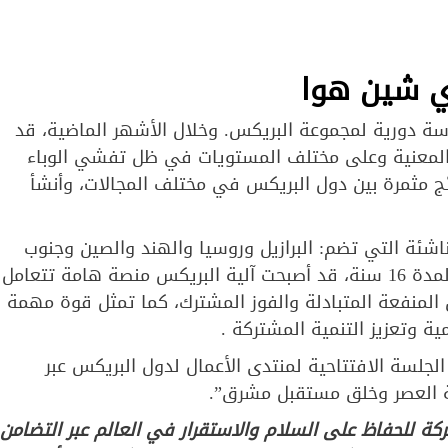
اي شين هوا
اسة دورية لمجموعة البريكس. وخلال الأشهر الماضية، قد
 المعنية وعلى مختلف المستويات في ظل تفشي الوباء
ئج مثمرة بين دول البريكس في مختلف المجالات، وأنشأ
اشئة التي تضم: البرازيل وروسيا والهند والصين وجنوب
إفريقيا. وتأسست المجموعة عام 2006، وبعد تطورها لمدة 16 سنة، قد أصبحت آلية البريكس منصة هامة تتعامل
 المنفعة المتبادلة والفوز المشترك، كما تمثل قوة مهمة
 وتعزيز التنمية المشتركة .
ينغ الجلسة الافتتاحية لمنتدى الأعمال لدول البريكس عبر
ة العصر وخلق مستقبل مشرق”.
 للحفاظ على السلام والاستقرار في العالم عبر التضامن