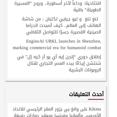
افتتاحية: وداعاً لآخر أسطورة.. وروح “المسيرة
الطويلة” باقية
تنغ تنغ و ليو جيايي تكتبان : من شاشة
الهاتف إلى العالم.. كيف أصبحت الدراما
الصينية القصيرة جسرًا للتواصل الثقافي
EngineAI URKL launches in Shenzhen,
marking commercial era for humanoid combat
إطلاق دوري “إنجن إيه آي يو آر كيه إل” في
شنتشن إيذانًا ببدء العصر التجاري لقتال
الروبوتات البشرية
أحدث التعليقات
Kikma
وانغ يي يزور المقر الرئيسي للاتحاد
على
الأوروبي وألمانيا وفرنسا ويعقد حوارات رفيعَة