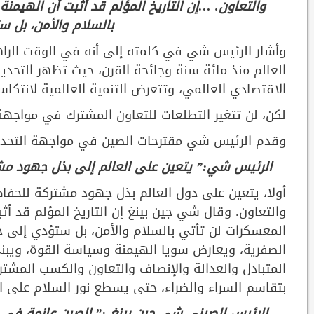
والتعاون. …إن التاريخ المؤلم قد أثبت أن الهيمن
بالسلام والأمن، بل 
وأشار الرئيس شي في كلمته إلى أنه في الوقت الراهن
العالم منذ مائة سنة وجائحة القرن، حيث تظهر التحديات
الاقتصادي العالمي، وتتعرض التنمية العالمية لانتكاس
لكن، لن تتغير التطلعات للتعاون المشترك في مواجهة 
وقدم الرئيس شي مقترحات الصين في مواجهة التحديا
الرئيس شي:” يتعين على العالم إلى بذل جهود مشتر
أولا، يتعين على دول العالم بذل جهود مشتركة للحفاظ
والتعاون. وقال شي جين بينغ إن التاريخ المؤلم قد أ
المعسكرات لن تأتي بالسلام والأمن، بل ستؤدي إلى حر
الصفرية، ويعارض سويا الهيمنة وسياسة القوة، ويبني 
المتبادل والعدالة والإنصاف والتعاون والكسب المشت
بتقاسم السراء والضراء، حتى يسطع نور السلام على ال
الرئيس الصيني شي جين بينغ :” الصين عازمة في موا