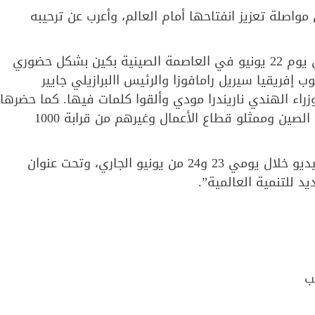
اصلة تعزيز انفتاحها أمام العالم، وأعرب عن ترحيبه
هذا وعقد منتدى الأعمال لدول البريكس عام 2022 في يوم 22 يونيو في العاصمة الصينية بكين بشكل حضوري
إفريقيا سيريل رامافوزا والرئيس االبرازيلي جايير
راء الهندي ناريندرا مودي وألقوا كلمات فيها. كما حضرها
وزراء الاقتصاد والتجارة لدول البريكس وسفراؤها لدى الصين وممثلو قطاع الأعمال وغيرهم من قرابة 1000
ومن المتوقع أن تقام قمة بريكس ال14، عبر دائرة الفيديو خلال يومي 23 و24 من يونيو الجاري، وتحت عنوان
د للتنمية العالمية”.
ب