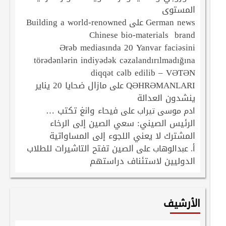
المستوى
Building a world-renowned
German news
على
Chinese bio-materials brand
Ərəb mediasında 20 Yanvar faciəsini
törədənlərin indiyədək cəzalandırılmadığına
diqqət cəlb edilib – VƏTƏN
QƏHRƏMANLARI
مازال ضحايا 20 يناير
على
ينشدون العدالة
فيحاء وانغ تكتب …
ادم موسى تيراب
على
الرئيس الصيني: سعي الصين إلى الرخاء
المشترك لا يعني اللجوء إلى المساواتية
الصين تفتح التاشيرات للطلاب
أ. عبدالوهاب
على
الدوليين لاستئناف دراستهم
الأرشيف