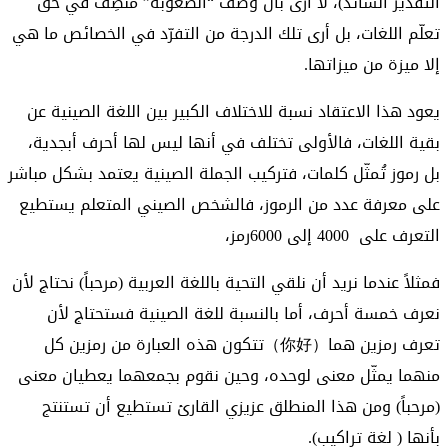
التقدير السائد)، لا أرى بأن وصف “الصعوبة” مُنصِف في حق
تعلّم اللغات، بل أرى تلك الدرجة من التفرّد في الخصائص ما هي
إلا ميزة من ميزاتها.
يعود هذا الاعتقاد نسبة للاختلاف الكبير بين اللغة الصينية عن
بقية اللغات، فالأولى تختلف في أنها ليس لها أحرف أبجدية،
بل رموز تُمثّل كلمات، فتركيب الجملة الصينية يعتمد بشكل مباشر
على معرفة عدد من الرموز، فالشخص الصيني المتعلم يستطيع
التعرف على 4000 إلى 6000رمز،
فمثلاً عندما نريد أن نلقي التحية باللغة العربية (مرحباً) نحتاج لأن
نعرف خمسة أحرف، أما بالنسبة للغة الصينية فستحتاج لأن
تعرف رمزين هما（你好）تتكون هذه العبارة من رمزين كل
منهما يمثّل معنى لوحده، وحين نقوم بجمعهما يعطيان معنى
(مرحباً) ومن هذا المنطلق عزيزي القارئ تستطيع أن تستنتج
بأنها ( لغة تراكيب).