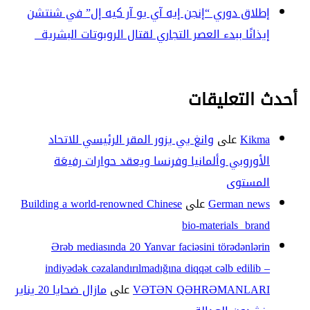
إطلاق دوري “إنجن إيه آي يو آر كيه إل” في شنتشن
إيذانًا ببدء العصر التجاري لقتال الروبوتات البشرية
أحدث التعليقات
Kikma
على
وانغ يي يزور المقر الرئيسي للاتحاد
الأوروبي وألمانيا وفرنسا ويعقد حوارات رفيعَة
المستوى
German news
على
Building a world-renowned Chinese
bio-materials brand
Ərəb mediasında 20 Yanvar faciəsini törədənlərin
indiyədək cəzalandırılmadığına diqqət cəlb edilib –
VƏTƏN QƏHRƏMANLARI
على
مازال ضحايا 20 يناير