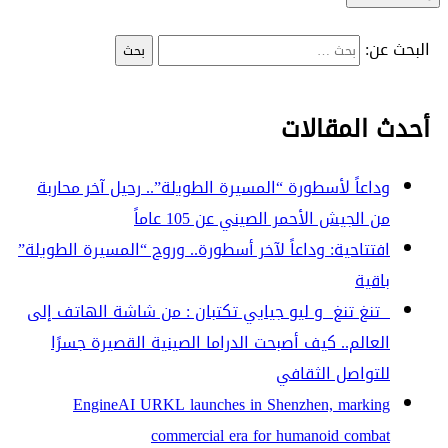
البحث عن:
أحدث المقالات
وداعاً لأسطورة “المسيرة الطويلة”.. رحيل آخر محاربة
من الجيش الأحمر الصيني عن 105 عاماً
افتتاحية: وداعاً لآخر أسطورة.. وروح “المسيرة الطويلة”
باقية
تنغ تنغ و ليو جيايي تكتبان : من شاشة الهاتف إلى
العالم.. كيف أصبحت الدراما الصينية القصيرة جسرًا
للتواصل الثقافي
EngineAI URKL launches in Shenzhen, marking
commercial era for humanoid combat