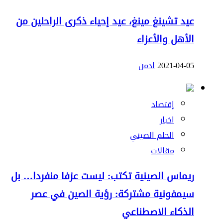
عيد تشينغ مينغ، عيد إحياء ذكرى الراحلين من
الأهل والأعزاء
2021-04-05
ادمن
إقتصاد
اخبار
الحلم الصيني
مقالات
ريماس الصينية تكتب: ليست عزفا منفردا… بل
سيمفونية مشتركة: رؤية الصين في عصر
الذكاء الاصطناعي