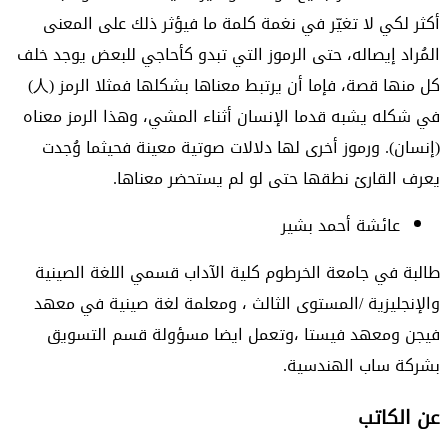
أكثر لكي لا تغيّر في نغمة كلمة ما فيؤثر ذلك على المعنى
المُراد إيصاله، حتى الرموز التي تبدو كأحاجي للبعض يوجد خلف
كل منها قصة، فإما أن يرتبط معناها بشكلها فمثلا الرمز (人)
في شكله يشبه قدما الإنسان أثناء المشي، وهذا الرمز معناه
(إنسان). ورموز أخرى لها دلالات صوتية معينة فحيثما وُجدت
يعرف القارئ نطقها حتى لو لم يستحضر معناها.
عائشة أحمد بشير
طالبة في جامعة الخرطوم كلية الآداب قسمي اللغة الصينية
والإنجليزية /المستوى الثالث ، ومعلمة لغة صينية في معهد
فيجن ومعهد فيستا ،وتعمل ايضا مسؤولة قسم التسويق
بشركة ساب الهندسية.
عن الكاتب