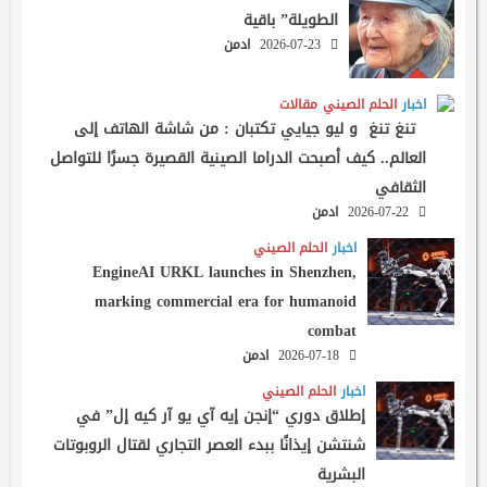
الطويلة” باقية
2026-07-23
ادمن
اخبار
الحلم الصيني
مقالات
تنغ تنغ و ليو جيايي تكتبان : من شاشة الهاتف إلى
العالم.. كيف أصبحت الدراما الصينية القصيرة جسرًا للتواصل
الثقافي
2026-07-22
ادمن
اخبار
الحلم الصيني
EngineAI URKL launches in Shenzhen,
marking commercial era for humanoid
combat
2026-07-18
ادمن
اخبار
الحلم الصيني
إطلاق دوري “إنجن إيه آي يو آر كيه إل” في
شنتشن إيذانًا ببدء العصر التجاري لقتال الروبوتات
البشرية