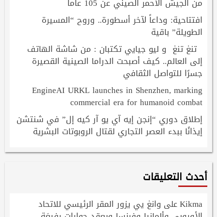
من الجيش الأحمر الصيني عن 105 عاماً
افتتاحية: وداعاً لآخر أسطورة.. وروح “المسيرة
الطويلة” باقية
تنغ تنغ و ليو جيايي تكتبان : من شاشة الهاتف
إلى العالم.. كيف أصبحت الدراما الصينية القصيرة
جسرًا للتواصل الثقافي
EngineAI URKL launches in Shenzhen, marking
commercial era for humanoid combat
إطلاق دوري “إنجن إيه آي يو آر كيه إل” في شنتشن
إيذانًا ببدء العصر التجاري لقتال الروبوتات البشرية
أحدث التعليقات
Kikma
وانغ يي يزور المقر الرئيسي للاتحاد
على
الأوروبي وألمانيا وفرنسا ويعقد حوارات رفيعَة