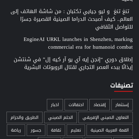
تنغ تنغ و ليو جيايي تكتبان : من شاشة الهاتف إلى
العالم.. كيف أصبحت الدراما الصينية القصيرة جسرًا
للتواصل الثقافي
EngineAI URKL launches in Shenzhen, marking
commercial era for humanoid combat
إطلاق دوري “إنجن إيه آي يو آر كيه إل” في شنتشن
إيذانًا ببدء العصر التجاري لقتال الروبوتات البشرية
تصنيفات
إستثمار
إقتصاد
احتفالات
اخبار
التعاون الصيني الإفريقي
الحلم الصيني
الطريق والحزام
القمة العربية الصينية
تعليم
ثقافة
جسور
رياضة