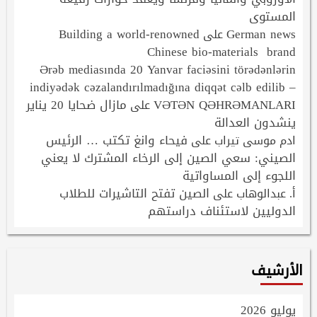
المستوى
Building a world-renowned
German news
على
Chinese bio-materials brand
Ərəb mediasında 20 Yanvar faciəsini törədənlərin
indiyədək cəzalandırılmadığına diqqət cəlb edilib –
VƏTƏN QƏHRƏMANLARI
مازال ضحايا 20 يناير
على
ينشدون العدالة
فيحاء وانغ تكتب … الرئيس
ادم موسى تيراب
على
الصيني: سعي الصين إلى الرخاء المشترك لا يعني
اللجوء إلى المساواتية
الصين تفتح التاشيرات للطلاب
أ. عبدالوهاب
على
الدوليين لاستئناف دراستهم
الأرشيف
يوليو 2026