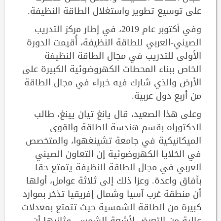
على توسيع تطوير واستغلال الطاقة النظيفة.
وفي أكتوبر عام 2019، في إطار مركز التدريب
الصيني-العربي للطاقة النظيفة، أُقيمت الدورة
الأولى للتدريب في مجال الطاقة النظيفة
الخاص ببناء المحطات الكهروضوئية الكبيرة على
الأرض والذي شارك فيه خبراء في مجال الطاقة
من أربع دول عربية.
وعلى هذا الصعيد، قال يانغ تيان يينغ، طالب
الدكتوراه بقسم هندسة الطاقة والقوى
الميكانيكية في جامعة تشينغهوا، والمتخصص
في الخلايا الكهروضوئية إن التعاون الصيني
العربي في مجال الطاقة النظيفة يتمتع حقا
بآفاق واعدة. وعزا ذلك إلى ثلاثة عوامل، أولها
أن منطقة غرب آسيا وشمال إفريقيا تذخر بموارد
كبيرة من الطاقة الشمسية حيث تتمتع بمعدلات
عالية من التعرض لأشعة الشمس. وثانيها أن