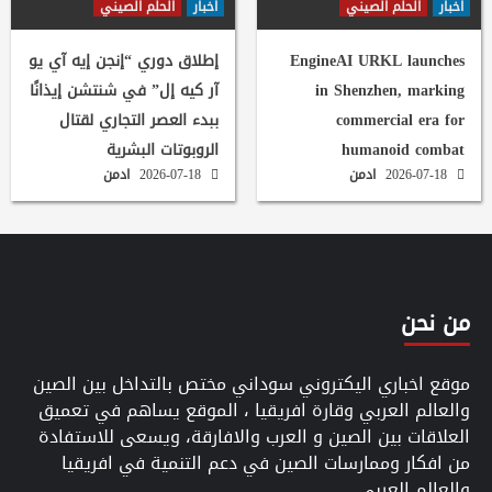
اخبار
الحلم الصيني
اخبار
الحلم الصيني
EngineAI URKL launches
إطلاق دوري “إنجن إيه آي يو
in Shenzhen, marking
آر كيه إل” في شنتشن إيذانًا
commercial era for
ببدء العصر التجاري لقتال
humanoid combat
الروبوتات البشرية
2026-07-18
ادمن
2026-07-18
ادمن
من نحن
موقع اخباري اليكتروني سوداني مختص بالتداخل بين الصين
والعالم العربي وقارة افريقيا ، الموقع يساهم في تعميق
العلاقات بين الصين و العرب والافارقة، ويسعى للاستفادة
من افكار وممارسات الصين في دعم التنمية في افريقيا
والعالم العربي