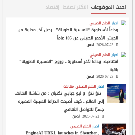
احدث الموضوعات
الاكثر تصفحا
إقتصاد
اخبار
الحلم الصيني
وداعاً لأسطورة “المسيرة الطويلة”.. رحيل آخر محاربة من
الجيش الأحمر الصيني عن 105 عاماً
2026-07-23
ادمن
اخبار
الحلم الصيني
افتتاحية: وداعاً لآخر أسطورة.. وروح “المسيرة الطويلة”
باقية
2026-07-23
ادمن
اخبار
الحلم الصيني
مقالات
تنغ تنغ و ليو جيايي تكتبان : من شاشة الهاتف
إلى العالم.. كيف أصبحت الدراما الصينية القصيرة
جسرًا للتواصل الثقافي
2026-07-22
ادمن
اخبار
الحلم الصيني
EngineAI URKL launches in Shenzhen,