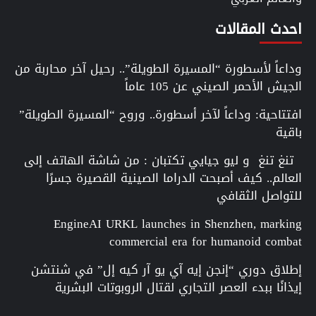
احدث المقالات
وداعاً لأسطورة “المسيرة الطويلة”.. رحيل آخر محاربة من
الجيش الأحمر الصيني عن 105 عاماً
افتتاحية: وداعاً لآخر أسطورة.. وروح “المسيرة الطويلة”
باقية
تنغ تنغ و ليو جيايي تكتبان : من شاشة الهاتف إلى
العالم.. كيف أصبحت الدراما الصينية القصيرة جسرًا
للتواصل الثقافي
EngineAI URKL launches in Shenzhen, marking
commercial era for humanoid combat
إطلاق دوري “إنجن إيه آي يو آر كيه إل” في شنتشن
إيذانًا ببدء العصر التجاري لقتال الروبوتات البشرية