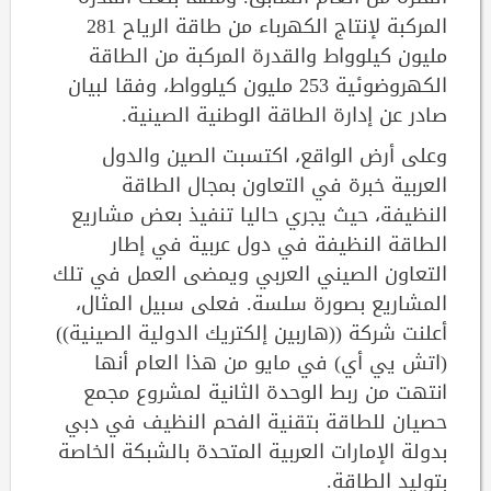
المركبة لإنتاج الكهرباء من طاقة الرياح 281
مليون كيلوواط والقدرة المركبة من الطاقة
الكهروضوئية 253 مليون كيلوواط، وفقا لبيان
صادر عن إدارة الطاقة الوطنية الصينية.
وعلى أرض الواقع، اكتسبت الصين والدول
العربية خبرة في التعاون بمجال الطاقة
النظيفة، حيث يجري حاليا تنفيذ بعض مشاريع
الطاقة النظيفة في دول عربية في إطار
التعاون الصيني العربي ويمضى العمل في تلك
المشاريع بصورة سلسة. فعلى سبيل المثال،
أعلنت شركة ((هاربين إلكتريك الدولية الصينية))
(اتش يي أي) في مايو من هذا العام أنها
انتهت من ربط الوحدة الثانية لمشروع مجمع
حصيان للطاقة بتقنية الفحم النظيف في دبي
بدولة الإمارات العربية المتحدة بالشبكة الخاصة
بتوليد الطاقة.