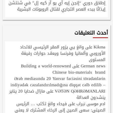
إطلاق دوري “إنجن إيه آي يو آر كيه إل” في شنتشن
إيذانًا ببدء العصر التجاري لقتال الروبوتات البشرية
أحدث التعليقات
Kikma
وانغ يي يزور المقر الرئيسي للاتحاد
على
الأوروبي وألمانيا وفرنسا ويعقد حوارات رفيعَة
المستوى
Building a world-renowned
German news
على
Chinese bio-materials brand
Ərəb mediasında 20 Yanvar faciəsini törədənlərin
indiyədək cəzalandırılmadığına diqqət cəlb edilib –
VƏTƏN QƏHRƏMANLARI
مازال ضحايا 20 يناير
على
ينشدون العدالة
فيحاء وانغ تكتب … الرئيس
ادم موسى تيراب
على
الصيني: سعي الصين إلى الرخاء المشترك لا يعني