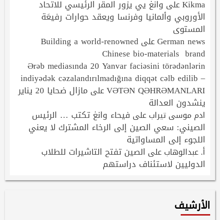
Kikma
وانغ يي يزور المقر الرئيسي للاتحاد
على
الأوروبي وألمانيا وفرنسا ويعقد حوارات رفيعَة
المستوى
Building a world-renowned
German news
على
Chinese bio-materials brand
Ərəb mediasında 20 Yanvar faciəsini törədənlərin
indiyədək cəzalandırılmadığına diqqət cəlb edilib –
VƏTƏN QƏHRƏMANLARI
مازال ضحايا 20 يناير
على
ينشدون العدالة
فيحاء وانغ تكتب … الرئيس
ادم موسى تيراب
على
الصيني: سعي الصين إلى الرخاء المشترك لا يعني
اللجوء إلى المساواتية
الصين تفتح التاشيرات للطلاب
أ. عبدالوهاب
على
الدوليين لاستئناف دراستهم
الأرشيف