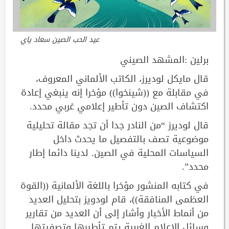
عيد الحب الصين سعاد ياي
برلين :المشهد الصيني
قال مايكل لوديرز، الكاتب الألماني المعروف،
في مقابلة مع ((شينخوا)) مؤخرا إنه ينبغي إعادة
اكتشاف الصين دون تأطير إعلامي غربي محدد.
قال لوديرز “من النادر جدا أن تجد مقالة تحليلية
موضوعية تصف بالتفصيل ما يحدث داخل
السياسات المحلية في الصين. لدينا دائما إطار
محدد”.
في كتابه المنشور مؤخرا باللغة الألمانية ((القوة
العظمى المنافقة))، قام لودويز بتحليل العديد
من أنماط الأخبار وأشار إلى أن العديد من تقارير
وسائل الإعلام الغربية يتم تأطيرها وتصفيتها