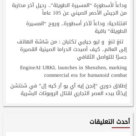
وداعاً لأسطورة “المسيرة الطويلة”.. رحيل آخر محاربة
من الجيش الأحمر الصيني عن 105 عاماً
افتتاحية: وداعاً لآخر أسطورة.. وروح “المسيرة
الطويلة” باقية
تنغ تنغ و ليو جيايي تكتبان : من شاشة الهاتف
إلى العالم.. كيف أصبحت الدراما الصينية القصيرة
جسرًا للتواصل الثقافي
EngineAI URKL launches in Shenzhen, marking
commercial era for humanoid combat
إطلاق دوري “إنجن إيه آي يو آر كيه إل” في شنتشن
إيذانًا ببدء العصر التجاري لقتال الروبوتات البشرية
أحدث التعليقات