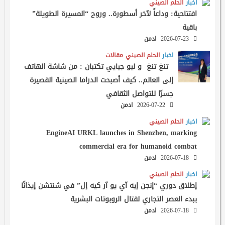
اخبار
الحلم الصيني
افتتاحية: وداعاً لآخر أسطورة.. وروح “المسيرة الطويلة”
باقية
2026-07-23
ادمن
اخبار
الحلم الصيني
مقالات
تنغ تنغ و ليو جيايي تكتبان : من شاشة الهاتف
إلى العالم.. كيف أصبحت الدراما الصينية القصيرة
جسرًا للتواصل الثقافي
2026-07-22
ادمن
اخبار
الحلم الصيني
EngineAI URKL launches in Shenzhen, marking
commercial era for humanoid combat
2026-07-18
ادمن
اخبار
الحلم الصيني
إطلاق دوري “إنجن إيه آي يو آر كيه إل” في شنتشن إيذانًا
ببدء العصر التجاري لقتال الروبوتات البشرية
2026-07-18
ادمن