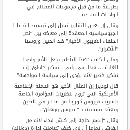
بطريقة ما من قبل مجموعات المصالح في
الولايات المتحدة.
وقال إن بعض التقارير تميل إلى تبسيط القضايا
الجيوسياسية المعقدة إلى معركة بين “نحن
الحلفاء الغربيون الأخيار” ضد الصين وروسيا
“الأشرار”.
وقال الكاتب “هذا التأطير يجعل الأمر واضحا
للغاية … هذا، في رأيي ، تفكير خاطئ. إنه
تفكير خطير لأنه يؤدي إلى سياسة المواجهة”.
قال لوديرز إن المثال الأخير هو الحملة الإعلامية
الأمريكية التي تروّج لنظريات المؤامرة الخاصة
بتسريب فيروس كورونا من مختبر في الصين،
وتعمّد تسميته بـ “فيروس ووهان”.
وقال “إنهم بحاجة إلى كبش فداء لأنه من
الفاشل تماما أن نرى كيف تعاملت إدارة (دونالد)