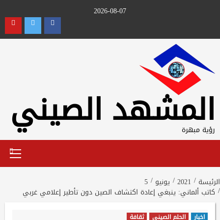
Ski
2026-08-07
t
utube
Twitter
Facebook
conten
المشهد الصيني
رؤية مبهرة
Primary
Menu
الرئيسة
2021
يونيو
5
كاتب ألماني: ينبغي إعادة اكتشاف الصين دون تأطير إعلامي غربي
اخبار
الحلم الصيني
ثقافة