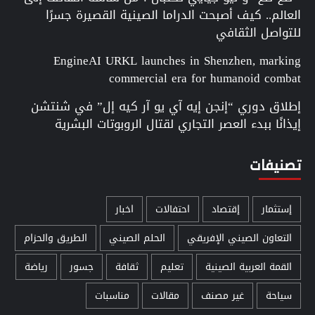
العالم.. كيف أصبحت الدراما الصينية القصيرة جسرًا
للتواصل الثقافي
EngineAI URKL launches in Shenzhen, marking
commercial era for humanoid combat
إطلاق دوري “إنجن إيه آي يو آر كيه إل” في شنتشن
إيذانًا ببدء العصر التجاري لقتال الروبوتات البشرية
تصنيفات
إستثمار
إقتصاد
احتفالات
اخبار
التعاون الصيني الإفريقي
الحلم الصيني
الطريق والحزام
القمة العربية الصينية
تعليم
ثقافة
جسور
رياضة
سياحة
غير مصنف
مقالات
مناسبات