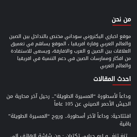
من نحن
موقع اخباري اليكتروني سوداني مختص بالتداخل بين الصين
والعالم العربي وقارة افريقيا ، الموقع يساهم في تعميق
العلاقات بين الصين و العرب والافارقة، ويسعى للاستفادة
من افكار وممارسات الصين في دعم التنمية في افريقيا
والعالم العربي
احدث المقالات
وداعاً لأسطورة “المسيرة الطويلة”.. رحيل آخر محاربة من
الجيش الأحمر الصيني عن 105 عاماً
افتتاحية: وداعاً لآخر أسطورة.. وروح “المسيرة الطويلة”
باقية
تنغ تنغ و ليو جيايي تكتبان : من شاشة الهاتف إلى