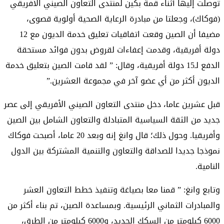
توصلت إليها أثناء قمة بكين لمنتدى التعاون الصيني الأفريقي
(فوكاك)، وجعلتا من مبادرة الرعاية الصحية أولوية قصوى،
مضيفا أن الصين وقعت اتفاقيات تعليق خدمة الديون مع 12
دولة أفريقية، وقدمت إعفاءات لقروض بدون فوائد مستحقة
الدفع لـ15 دولة أفريقية، وقال: ” لقد قامت الصين بتعليق خدمة
الديون أكثر من أي عضو آخر في مجموعة العشرين.”
قبل عشرين عاما، دخل منتدى التعاون الصيني الأفريقي إلى عصر
جديد من الثقة السياسية المتبادلة والتعاون الشامل بين الصين
وأفريقيا. وحول ذلك؛ قال وانغ إنه وبعد 20 عاما، أصبحت فوكاك
نموذجا جديدا للصداقة والتعاون والتنمية المشتركة بين الدول
النامية.
وتابع وانغ: ” قمنا معا بصياغة وتنفيذ خطط التعاون العشر
والمبادرات الثماني الرئيسية. وبمساعدة الصين، تم بناء أكثر من
6000 كيلومتر من السكك الحديد، و6000 كيلومتر من الطرق،