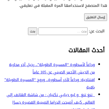
هذا المتصفح لاستخدامها المرة المقبلة في تعليقي.
البحث عن:
أحدث المقالات
وداعاً لأسطورة “المسيرة الطويلة”.. رحيل آخر محاربة
من الجيش الأحمر الصيني عن 105 عاماً
افتتاحية: وداعاً لآخر أسطورة.. وروح “المسيرة الطويلة”
باقية
تنغ تنغ و ليو جيايي تكتبان : من شاشة الهاتف إلى
العالم.. كيف أصبحت الدراما الصينية القصيرة جسرًا