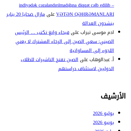
indiyədək cəzalandırılmadığına diqqət cəlb edilib –
VƏTƏN QƏHRƏMANLARI
على
مازال ضحايا 20 يناير
ينشدون العدالة
ادم موسى تيراب
على
فيحاء وانغ تكتب … الرئيس
الصيني: سعي الصين إلى الرخاء المشترك لا يعني
اللجوء إلى المساواتية
أ. عبدالوهاب
على
الصين تفتح التاشيرات للطلاب
الدوليين لاستئناف دراستهم
الأرشيف
يوليو 2026
يونيو 2026