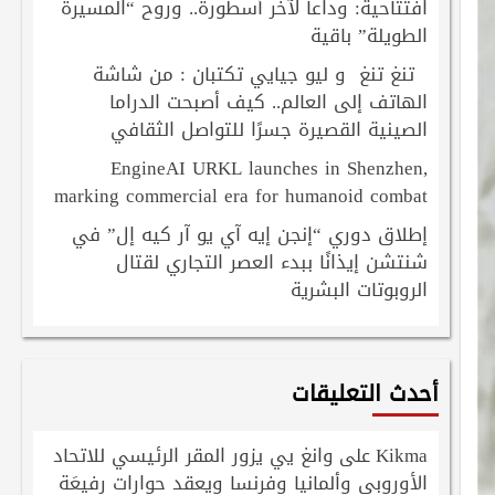
افتتاحية: وداعاً لآخر أسطورة.. وروح “المسيرة
الطويلة” باقية
تنغ تنغ و ليو جيايي تكتبان : من شاشة
الهاتف إلى العالم.. كيف أصبحت الدراما
الصينية القصيرة جسرًا للتواصل الثقافي
EngineAI URKL launches in Shenzhen,
marking commercial era for humanoid combat
إطلاق دوري “إنجن إيه آي يو آر كيه إل” في
شنتشن إيذانًا ببدء العصر التجاري لقتال
الروبوتات البشرية
أحدث التعليقات
Kikma
وانغ يي يزور المقر الرئيسي للاتحاد
على
الأوروبي وألمانيا وفرنسا ويعقد حوارات رفيعَة