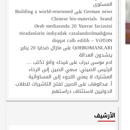
المستوى
Building a world-renowned
German news
على
Chinese bio-materials brand
Ərəb mediasında 20 Yanvar faciəsini
törədənlərin indiyədək cəzalandırılmadığına
diqqət cəlb edilib – VƏTƏN
QƏHRƏMANLARI
مازال ضحايا 20 يناير
على
ينشدون العدالة
فيحاء وانغ تكتب …
ادم موسى تيراب
على
الرئيس الصيني: سعي الصين إلى الرخاء
المشترك لا يعني اللجوء إلى المساواتية
الصين تفتح التاشيرات للطلاب
أ. عبدالوهاب
على
الدوليين لاستئناف دراستهم
الأرشيف