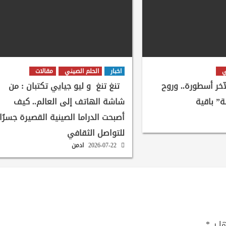
ي
اخبار
الحلم الصيني
مقالات
لآخر أسطورة.. وروح
تنغ تنغ و ليو جيايي تكتبان : من
ة” باقية
شاشة الهاتف إلى العالم.. كيف
أصبحت الدراما الصينية القصيرة جسرًا
للتواصل الثقافي
2026-07-22
ادمن
ا بـ
*