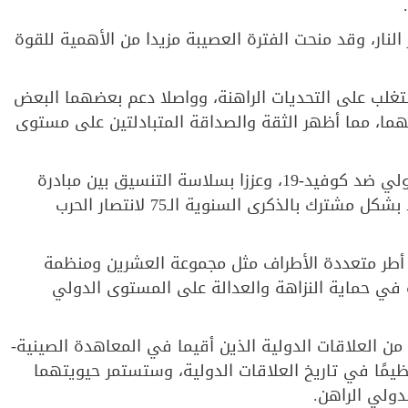
نار، وقد منحت الفترة العصيبة مزيدا من الأهمية للقوة
تغلب على التحديات الراهنة، وواصلا دعم بعضهما البعض
هما، مما أظهر الثقة والصداقة المتبادلتين على مستوى
وأضاف أن البلدين أخذا بزمام المبادرة في التعاون الدولي ضد كوفيد-19، وعززا بسلاسة التنسيق بين مبادرة
الحزام والطريق والاتحاد الاقتصادي الأوراسي، واحتفلا بشكل مشترك بالذكرى السنوية الـ75 لانتصار الحرب
ضمن أطر متعددة الأطراف مثل مجموعة العشرين ومنظمة
 في حماية النزاهة والعدالة على المستوى الدولي
ن العلاقات الدولية الذين أقيما في المعاهدة الصينية-
عظيمًا في تاريخ العلاقات الدولية، وستستمر حيويتهما
ولي الراهن.