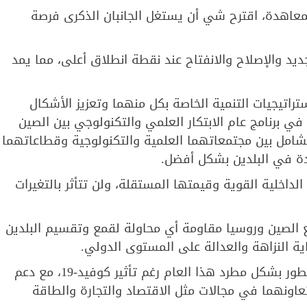
لمعاهدة، اقترح شي أن يستغل الجانبان الذكرى فرصة
يد والإصلاح والانفتاح عند نقطة انطلاق أعلى، مما يمد
تراتيجيات التنمية الخاصة بكل منهما وتعزيز الأشكال
ي برنامج عام الابتكار العلمي والتكنولوجي بين الصين
الشامل بين مجتمعاتهما العلمية والتكنولوجية وقطاعاتهما
جودة في البلدين بشكل أفضل.
لداخلية القوية وقيمتها المستقلة، ولن تتأثر بالتغيرات
ع الصين وروسيا مقاومة أي محاولة لقمع وتقسيم البلدين
 النزاهة والعدالة على المستوى الدولي.
ومن جانبه، قال بوتين إن العلاقات الروسية-الصينية تتطور بشكل مطرد هذا العام رغم تأثير كوفيد-19، مع دعم
اونهما في مجالات مثل الاقتصاد والتجارة والطاقة