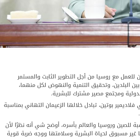
للعمل مع روسيا من أجل التطوير الثابت والمستمر
ين البلدين، وتحقيق التنمية والنهوض لكل منهما،
لدولية ومجتمع مصير مشترك للبشرية.
اديمير بوتين، تبادل خلالها الزعيمان التهاني بمناسبة
عام استثنائي بالنسبة للصين وروسيا والعالم بأسره، أوضح شي أنه نظرًا لأن
يد (كوفيد-19) قد شكل تحديا غير مسبوق لحياة البشرية وسلامتها ووجه ضربة قوية