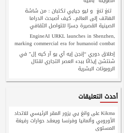
الطويلة” باقية
تنغ تنغ و ليو جيايي تكتبان : من شاشة
الهاتف إلى العالم.. كيف أصبحت الدراما
الصينية القصيرة جسرًا للتواصل الثقافي
EngineAI URKL launches in Shenzhen,
marking commercial era for humanoid combat
إطلاق دوري “إنجن إيه آي يو آر كيه إل” في
شنتشن إيذانًا ببدء العصر التجاري لقتال
الروبوتات البشرية
أحدث التعليقات
Kikma
وانغ يي يزور المقر الرئيسي للاتحاد
على
الأوروبي وألمانيا وفرنسا ويعقد حوارات رفيعَة
المستوى