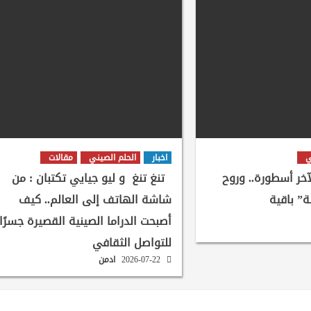
ي
اخبار
الحلم الصيني
مقالات
لآخر أسطورة.. وروح
تنغ تنغ و ليو جيايي تكتبان : من
ة” باقية
شاشة الهاتف إلى العالم.. كيف
أصبحت الدراما الصينية القصيرة جسرًا
للتواصل الثقافي
2026-07-22
ادمن