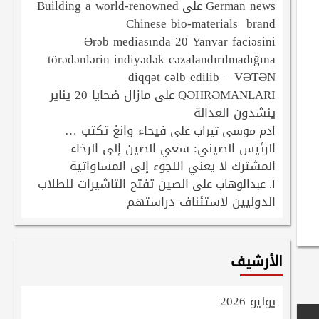
Building a world-renowned
German news
على
Chinese bio-materials brand
Ərəb mediasında 20 Yanvar faciəsini
törədənlərin indiyədək cəzalandırılmadığına
diqqət cəlb edilib – VƏTƏN
QƏHRƏMANLARI
مازال ضحايا 20 يناير
على
ينشدون العدالة
فيحاء وانغ تكتب …
ادم موسى تيراب
على
الرئيس الصيني: سعي الصين إلى الرخاء
المشترك لا يعني اللجوء إلى المساواتية
الصين تفتح التاشيرات للطلاب
أ. عبدالوهاب
على
الدوليين لاستئناف دراستهم
الأرشيف
يوليو 2026