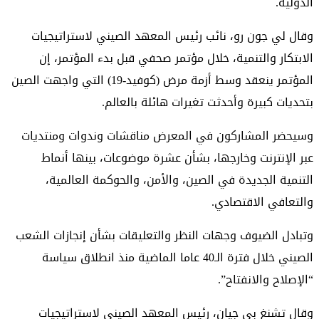
الدولية.
وقال لي جون رو، نائب رئيس المعهد الصيني لاستراتيجيات
الابتكار والتنمية، خلال مؤتمر صحفي قبل بدء المؤتمر، إن
المؤتمر ينعقد وسط أزمة مرض (كوفيد-19) التي واجهت الصين
بتحديات كبيرة وأحدثت تغيرات هائلة بالعالم.
وسيحضر المشاركون في المعرض مناقشات وندوات ومنتديات
عبر الإنترنت وخارجها، بشأن عشرة موضوعات، بينها أنماط
التنمية الجديدة في الصين، والأمن، والحوكمة العالمية،
والتعافي الاقتصادي.
وتبادل الضيوف وجهات النظر والتعليقات بشأن إنجازات الشعب
الصيني خلال فترة الـ40 عاما الماضية منذ انطلاق سياسة
“الإصلاح والانفتاح”.
وقال تشنغ بي جيان، رئيس المعهد الصيني لاستراتيجيات