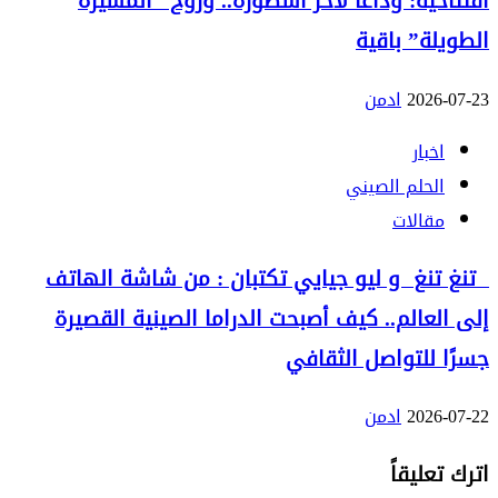
افتتاحية: وداعاً لآخر أسطورة.. وروح “المسيرة
الطويلة” باقية
2026-07-23
ادمن
اخبار
الحلم الصيني
مقالات
تنغ تنغ و ليو جيايي تكتبان : من شاشة الهاتف
إلى العالم.. كيف أصبحت الدراما الصينية القصيرة
جسرًا للتواصل الثقافي
2026-07-22
ادمن
اترك تعليقاً