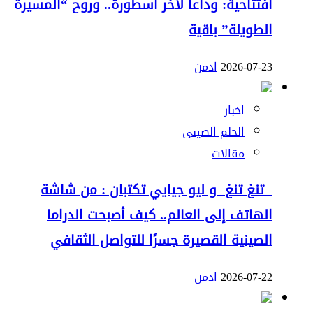
افتتاحية: وداعاً لآخر أسطورة.. وروح “المسيرة
الطويلة” باقية
2026-07-23
ادمن
اخبار
الحلم الصيني
مقالات
تنغ تنغ و ليو جيايي تكتبان : من شاشة
الهاتف إلى العالم.. كيف أصبحت الدراما
الصينية القصيرة جسرًا للتواصل الثقافي
2026-07-22
ادمن