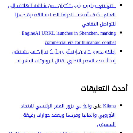
تنغ تنغ و ليو جيايي تكتبان : من شاشة الهاتف إلى
العالم.. كيف أصبحت الدراما الصينية القصيرة جسرًا
للتواصل الثقافي
EngineAI URKL launches in Shenzhen, marking
commercial era for humanoid combat
إطلاق دوري “إنجن إيه آي يو آر كيه إل” في شنتشن
إيذانًا ببدء العصر التجاري لقتال الروبوتات البشرية
أحدث التعليقات
Kikma
على
وانغ يي يزور المقر الرئيسي للاتحاد
الأوروبي وألمانيا وفرنسا ويعقد حوارات رفيعَة
المستوى