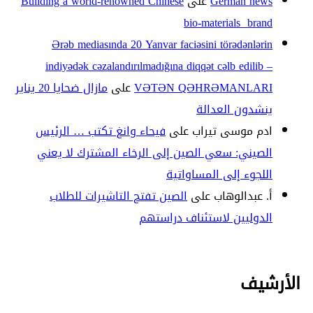
German news
على
Building a world-renowned Chinese
bio-materials brand
Ərəb mediasında 20 Yanvar faciəsini törədənlərin
indiyədək cəzalandırılmadığına diqqət cəlb edilib –
VƏTƏN QƏHRƏMANLARI
على
مازال ضحايا 20 يناير
ينشدون العدالة
ادم موسى تيراب
على
فيحاء وانغ تكتب … الرئيس
الصيني: سعي الصين إلى الرخاء المشترك لا يعني
اللجوء إلى المساواتية
أ. عبدالوهاب
على
الصين تفتح التاشيرات للطلاب
الدوليين لاستئناف دراستهم
الأرشيف