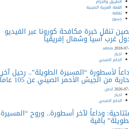
لطريق والحزام
لقمة العربية الصينية
قافة
سور
 تنقل خبرة مكافحة كورونا عبر الفيديو
 غرب آسيا وشمال إفريقيا
admin
201
خبار
لحلم الصيني
ً لأسطورة “المسيرة الطويلة”.. رحيل آخر
ة من الجيش الأحمر الصيني عن 105 عاماً
202
ادمن
خبار
لحلم الصيني
حية: وداعاً لآخر أسطورة.. وروح “المسيرة
لة” باقية