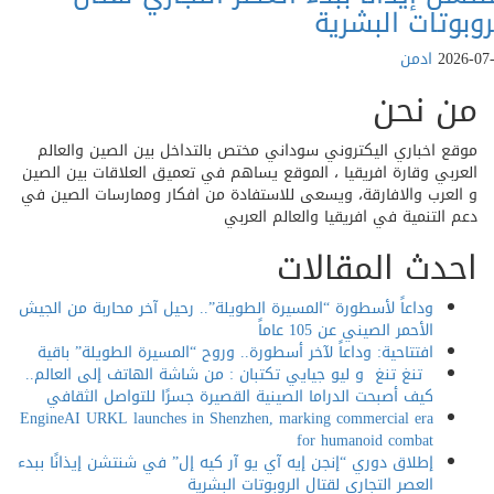
بوتات البشرية
202
ادمن
ن نحن
ع اخباري اليكتروني سوداني مختص بالتداخل بين الصين والعالم
ربي وقارة افريقيا ، الموقع يساهم في تعميق العلاقات بين الصين
لعرب والافارقة، ويسعى للاستفادة من افكار وممارسات الصين في
 التنمية في افريقيا والعالم العربي
دث المقالات
وداعاً لأسطورة “المسيرة الطويلة”.. رحيل آخر محاربة من الجيش
الأحمر الصيني عن 105 عاماً
افتتاحية: وداعاً لآخر أسطورة.. وروح “المسيرة الطويلة” باقية
تنغ تنغ و ليو جيايي تكتبان : من شاشة الهاتف إلى العالم..
كيف أصبحت الدراما الصينية القصيرة جسرًا للتواصل الثقافي
EngineAI URKL launches in Shenzhen, marking commercial era
for humanoid combat
إطلاق دوري “إنجن إيه آي يو آر كيه إل” في شنتشن إيذانًا ببدء
العصر التجاري لقتال الروبوتات البشرية