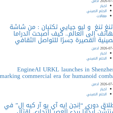
202
ادمن
خبار
لحلم الصيني
قالات
تنغ و ليو جيايي تكتبان : من شاشة
ف إلى العالم.. كيف أصبحت الدراما
ية القصيرة جسرًا للتواصل الثقافي
202
ادمن
خبار
لحلم الصيني
EngineAI URKL launches in Shenz
marking commercial era for humanoid c
202
ادمن
خبار
لحلم الصيني
 دوري “إنجن إيه آي يو آر كيه إل” في
 إيذانًا ببدء العصر التجاري لقتال