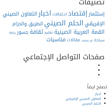
نيفات
اخبار
إقتصاد
التعاون الصيني
ثمار
احتفالات
الحلم الصيني
إفريقي
الطريق والحزام
ثقافة
قمة العربية الصينية
جسور
تعليم
رياضة
مناسبات
مقالات
حة
غير مصنف
حات التواصل الإجتماعي
Facebook
Twitter
Youtube
 ايضاً
خبار
لتعاون الصيني الإفريقي
لحلم الصيني