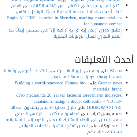
تنغ تنغ و ليو جيايي تكتبان : من شاشة الهاتف إلى العالم..
كيف أصبحت الدراما الصينية القصيرة جسرًا للتواصل الثقافي
EngineAI URKL launches in Shenzhen, marking commercial era
for humanoid combat
إطلاق دوري “إنجن إيه آي يو آر كيه إل” في شنتشن إيذانًا ببدء
العصر التجاري لقتال الروبوتات البشرية
دث التعليقات
Kikma
على
وانغ يي يزور المقر الرئيسي للاتحاد الأوروبي وألمانيا
وفرنسا ويعقد حوارات رفيعَة المستوى
German news
على
Building a world-renowned Chinese bio-
materials brand
Ərəb mediasında 20 Yanvar faciəsini törədənlərin indiyədək
cəzalandırılmadığına diqqət cəlb edilib – VƏTƏN
QƏHRƏMANLARI
على
مازال ضحايا 20 يناير ينشدون العدالة
ادم موسى تيراب
على
فيحاء وانغ تكتب … الرئيس الصيني:
سعي الصين إلى الرخاء المشترك لا يعني اللجوء إلى المساواتية
أ. عبدالوهاب
على
الصين تفتح التاشيرات للطلاب الدوليين
لاستئناف دراستهم