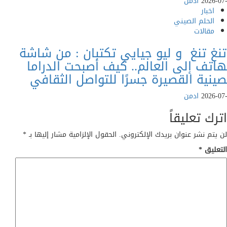
202
ادمن
خبار
لحلم الصيني
قالات
تنغ و ليو جيايي تكتبان : من شاشة
ف إلى العالم.. كيف أصبحت الدراما
ية القصيرة جسرًا للتواصل الثقافي
202
ادمن
 تعليقاً
م نشر عنوان بريدك الإلكتروني.
الحقول الإلزامية مشار إليها بـ
*
يق
*