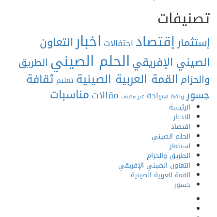
صنيفات
اخبار
إقتصاد
التعاون
تثمار
احتفالات
الحلم الصيني
صيني الإفريقي
الطريق
ثقافة
القمة العربية الصينية
لحزام
تعليم
مناسبات
ور
مقالات
سياحة
رياضة
غير مصنف
الرئيسة
الاخبار
اقتصاد
الحلم الصيني
استثمار
الطريق والحزام
التعاون الصيني الإفريقي
القمة العربية الصينية
جسور
Facebook
Twitter