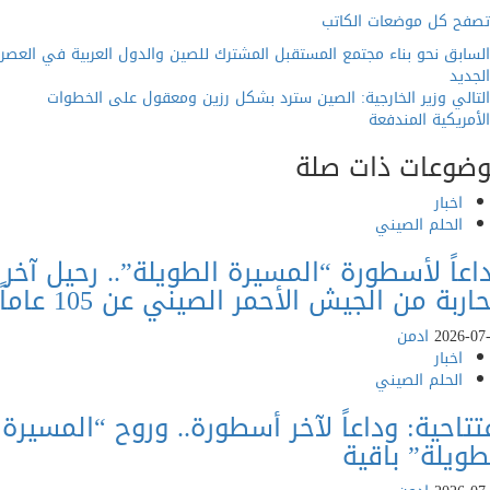
كل موضعات الكاتب
Conti
ق
نحو بناء مجتمع المستقبل المشترك للصين والدول العربية في العصر
د
Read
وزير الخارجية: الصين سترد بشكل رزين ومعقول على الخطوات
يكية المندفعة
عات ذات صلة
خبار
لحلم الصيني
ً لأسطورة “المسيرة الطويلة”.. رحيل آخر
ة من الجيش الأحمر الصيني عن 105 عاماً
202
ادمن
خبار
لحلم الصيني
حية: وداعاً لآخر أسطورة.. وروح “المسيرة
لة” باقية