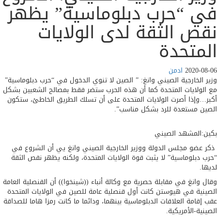
 “حرب دبلوماسية” يظهر
ص الثقة لدى الولايات
متحدة
2020-
ادمن
الخارجية الصيني وانغ: ” الصين لا تنوي الدخول في “حرب دبلوماسية”
ولايات المتحدة كما أن هذه الحرب ستضر فقط بمصالح الشعبين بشكل
وإذا أصرت الولايات المتحدة على أن تسلك الطريق الخاطئ، ستكون
 مستعدة للرد بشكل مناسب”.
المشهد الصيني
ضو مجلس الدولة ووزير الخارجية الصيني وانغ يي أن الشروع في
دبلوماسية” لا يثبت قوة الولايات المتحدة، ولكنه يظهر نقص الثقة
.
وانغ في مقابلة حصرية مع وكالة أنباء ((شينخوا)) أن القنصلية العامة
ية في هيوستن كانت أول قنصلية عامة للصين في الولايات المتحدة
قامة العلاقات الدبلوماسية بينهما، ودائما ما كانت رمزا هاما للصداقة
ة-الأمريكية.