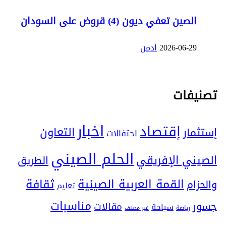
الصين تعفي ديون (4) قروض على السودان
2026-06-29
ادمن
تصنيفات
اخبار
إقتصاد
التعاون
إستثمار
احتفالات
الحلم الصيني
الصيني الإفريقي
الطريق
ثقافة
القمة العربية الصينية
والحزام
تعليم
مناسبات
جسور
مقالات
سياحة
رياضة
غير مصنف