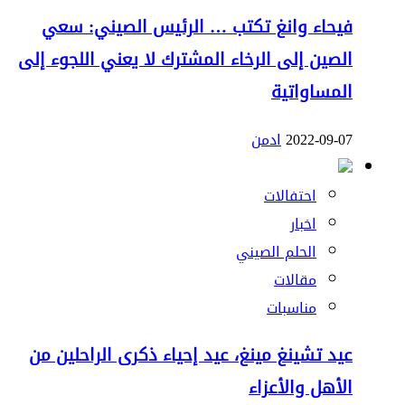
فيحاء وانغ تكتب … الرئيس الصيني: سعي
الصين إلى الرخاء المشترك لا يعني اللجوء إلى
المساواتية
2022-09-07
ادمن
احتفالات
اخبار
الحلم الصيني
مقالات
مناسبات
عيد تشينغ مينغ، عيد إحياء ذكرى الراحلين من
الأهل والأعزاء