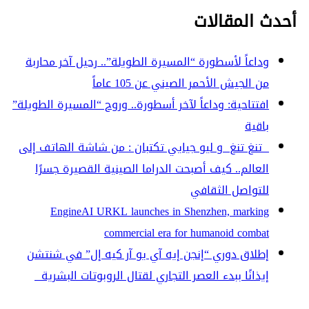
أحدث المقالات
وداعاً لأسطورة “المسيرة الطويلة”.. رحيل آخر محاربة
من الجيش الأحمر الصيني عن 105 عاماً
افتتاحية: وداعاً لآخر أسطورة.. وروح “المسيرة الطويلة”
باقية
تنغ تنغ و ليو جيايي تكتبان : من شاشة الهاتف إلى
العالم.. كيف أصبحت الدراما الصينية القصيرة جسرًا
للتواصل الثقافي
EngineAI URKL launches in Shenzhen, marking
commercial era for humanoid combat
إطلاق دوري “إنجن إيه آي يو آر كيه إل” في شنتشن
إيذانًا ببدء العصر التجاري لقتال الروبوتات البشرية