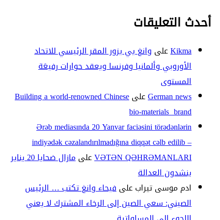
أحدث التعليقات
Kikma
على
وانغ يي يزور المقر الرئيسي للاتحاد
الأوروبي وألمانيا وفرنسا ويعقد حوارات رفيعَة
المستوى
German news
على
Building a world-renowned Chinese
bio-materials brand
Ərəb mediasında 20 Yanvar faciəsini törədənlərin
indiyədək cəzalandırılmadığına diqqət cəlb edilib –
VƏTƏN QƏHRƏMANLARI
على
مازال ضحايا 20 يناير
ينشدون العدالة
ادم موسى تيراب
على
فيحاء وانغ تكتب … الرئيس
الصيني: سعي الصين إلى الرخاء المشترك لا يعني
اللجوء إلى المساواتية