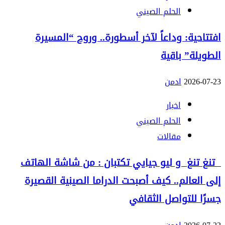
الحلم الصيني
افتتاحية: وداعاً لآخر أسطورة.. وروح “المسيرة
الطويلة” باقية
2026-07-23
ادمن
اخبار
الحلم الصيني
مقالات
تنغ تنغ و ليو جيايي تكتبان : من شاشة الهاتف
إلى العالم.. كيف أصبحت الدراما الصينية القصيرة
جسرًا للتواصل الثقافي