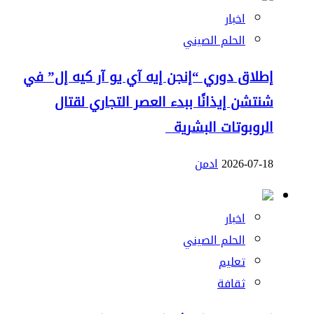
اخبار
الحلم الصيني
إطلاق دوري “إنجن إيه آي يو آر كيه إل” في
شنتشن إيذانًا ببدء العصر التجاري لقتال
الروبوتات البشرية
2026-07-18
ادمن
اخبار
الحلم الصيني
تعليم
ثقافة