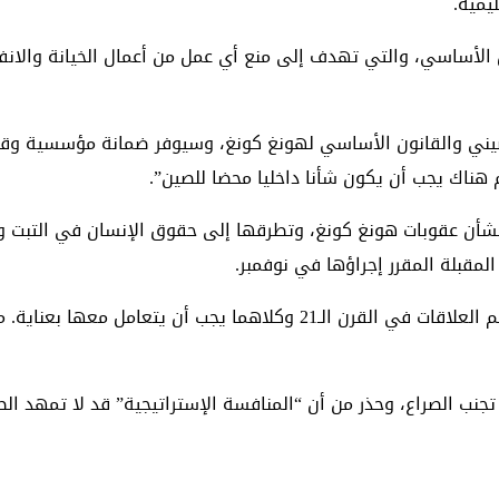
يمية.
 هونغ كونغ أخفقت في سن المادة 23 من القانون الأساسي، والتي تهدف إلى منع أي عمل من 
يني والقانون الأساسي لهونغ كونغ، وسيوفر ضمانة مؤسسية وقانون
 هناك يجب أن يكون شأنا داخليا محضا للصين”.
 بشأن عقوبات هونغ كونغ، وتطرقها إلى حقوق الإنسان في التبت و
المقبلة المقرر إجراؤها في نوفمبر.
وقال إن “العلاقة بين الولايات المتحدة والصين هي واحدة من أهم العلاقات 
 تجنب الصراع، وحذر من أن “المنافسة الإستراتيجية” قد لا تمهد الط