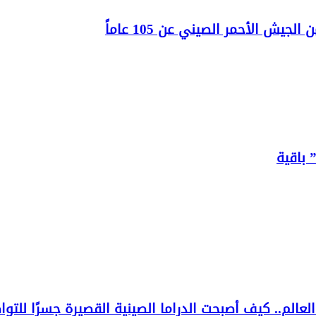
يش الأحمر الصيني عن 105 عاماً
 باقية
الم.. كيف أصبحت الدراما الصينية القصيرة جسرًا للتو