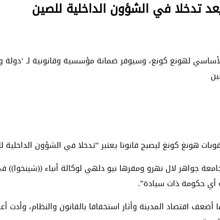
عد تدخلا في الشؤون الداخلية للصين
الأساسي لهونغ كونغ، وسيوفر ضمانة مؤسسية وقانونية لـ ‘دولة و
ين
بات هونغ كونغ ليصبح قانونا يعتبر “تدخلا في الشؤون الداخلية ل
عة جواهر لال نهرو ومقرها نيو دلهي لوكالة أنباء ((شينخوا)) في 
 أي حكومة ذات سيادة”.
الباحث بأن هونغ كونغ شابتها الاضطرابات منذ عام 2019، مما أضعف اقتصاد المدينة وأثار استخفا