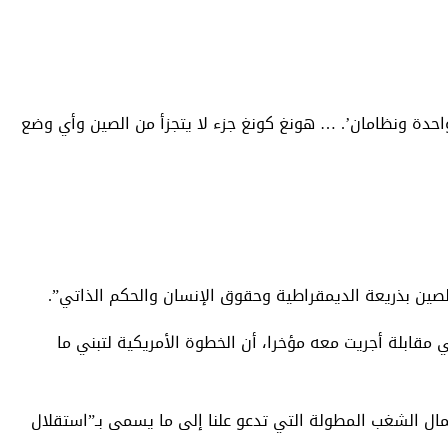
احدة ونظامان’. … هونغ كونغ جزء لا يتجزأ من الصين وأي وضع
لصين بذريعة الديمقراطية وحقوق الإنسان والحكم الذاتي”.
مقابلة أجريت معه مؤخرا، أن الخطوة الأمريكية لتبني ما
فا بالقانون والنظام، وأدت أعمال الشغب المطولة التي تدعو علنا إلى ما يسمى بـ”استقلال