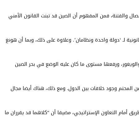
أعمال الخيانة والانفصال والفتنة، فمن المفهوم أن الصين قد تبنت القانون الأمني
ية لـ ‘دولة واحدة ونظامان’. وعلاوة على ذلك، وبما أن هونغ
الويغور، ورفعها مستوى ما كان عليه الوضع في بحر الصين
في القرن الـ21 وكلاهما يجب أن يتعامل معها بعناية. من المحتم وجود خلافات بين الدول. ومع ذلك، هناك أيضا مجال
ريق أمام التعاون الإستراتيجي، مضيفا أن “كلاهما قد يقرران ما