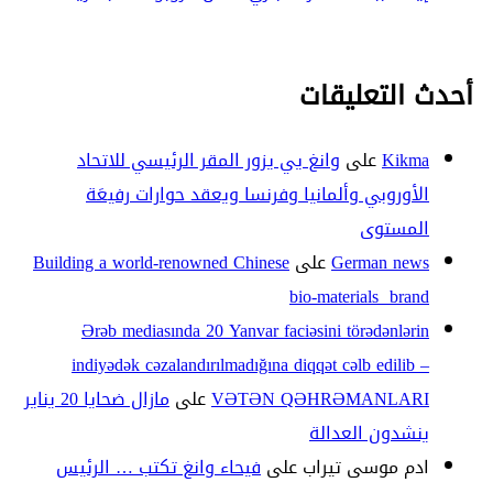
أحدث التعليقات
Kikma
على
وانغ يي يزور المقر الرئيسي للاتحاد
الأوروبي وألمانيا وفرنسا ويعقد حوارات رفيعَة
المستوى
German news
على
Building a world-renowned Chinese
bio-materials brand
Ərəb mediasında 20 Yanvar faciəsini törədənlərin
indiyədək cəzalandırılmadığına diqqət cəlb edilib –
VƏTƏN QƏHRƏMANLARI
على
مازال ضحايا 20 يناير
ينشدون العدالة
ادم موسى تيراب
على
فيحاء وانغ تكتب … الرئيس