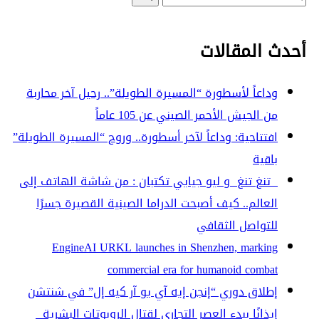
عن:
أحدث المقالات
وداعاً لأسطورة “المسيرة الطويلة”.. رحيل آخر محاربة
من الجيش الأحمر الصيني عن 105 عاماً
افتتاحية: وداعاً لآخر أسطورة.. وروح “المسيرة الطويلة”
باقية
تنغ تنغ و ليو جيايي تكتبان : من شاشة الهاتف إلى
العالم.. كيف أصبحت الدراما الصينية القصيرة جسرًا
للتواصل الثقافي
EngineAI URKL launches in Shenzhen, marking
commercial era for humanoid combat
إطلاق دوري “إنجن إيه آي يو آر كيه إل” في شنتشن
إيذانًا ببدء العصر التجاري لقتال الروبوتات البشرية