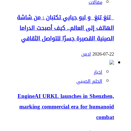
مقالات
تنغ تنغ و ليو جيايي تكتبان : من شاشة
الهاتف إلى العالم.. كيف أصبحت الدراما
الصينية القصيرة جسرًا للتواصل الثقافي
2026-07-22
ادمن
اخبار
الحلم الصيني
EngineAI URKL launches in Shenzhen,
marking commercial era for humanoid
combat