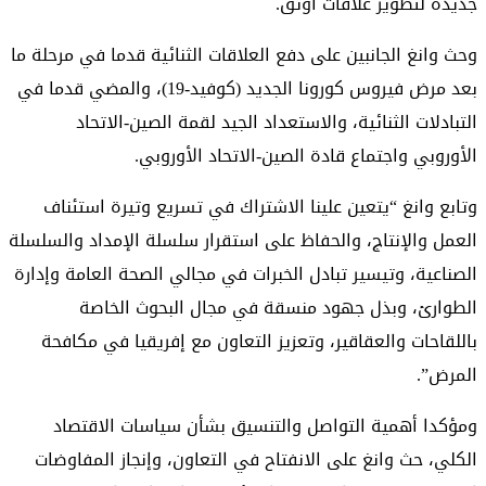
جديدة لتطوير علاقات أوثق.
وحث وانغ الجانبين على دفع العلاقات الثنائية قدما في مرحلة ما
بعد مرض فيروس كورونا الجديد (كوفيد-19)، والمضي قدما في
التبادلات الثنائية، والاستعداد الجيد لقمة الصين-الاتحاد
الأوروبي واجتماع قادة الصين-الاتحاد الأوروبي.
وتابع وانغ “يتعين علينا الاشتراك في تسريع وتيرة استئناف
العمل والإنتاج، والحفاظ على استقرار سلسلة الإمداد والسلسلة
الصناعية، وتيسير تبادل الخبرات في مجالي الصحة العامة وإدارة
الطوارئ، وبذل جهود منسقة في مجال البحوث الخاصة
باللقاحات والعقاقير، وتعزيز التعاون مع إفريقيا في مكافحة
المرض”.
ومؤكدا أهمية التواصل والتنسيق بشأن سياسات الاقتصاد
الكلي، حث وانغ على الانفتاح في التعاون، وإنجاز المفاوضات