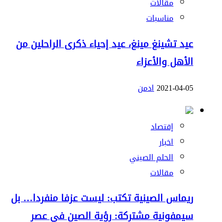
مقالات
مناسبات
عيد تشينغ مينغ، عيد إحياء ذكرى الراحلين من
الأهل والأعزاء
2021-04-05
ادمن
إقتصاد
اخبار
الحلم الصيني
مقالات
ريماس الصينية تكتب: ليست عزفا منفردا… بل
سيمفونية مشتركة: رؤية الصين في عصر