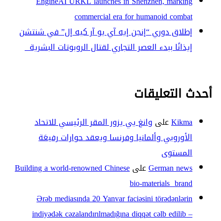
EngineAI URKL launches in Shenzhen, marking
commercial era for humanoid combat
إطلاق دوري “إنجن إيه آي يو آر كيه إل” في شنتشن
إيذانًا ببدء العصر التجاري لقتال الروبوتات البشرية
أحدث التعليقات
Kikma
على
وانغ يي يزور المقر الرئيسي للاتحاد
الأوروبي وألمانيا وفرنسا ويعقد حوارات رفيعَة
المستوى
German news
على
Building a world-renowned Chinese
bio-materials brand
Ərəb mediasında 20 Yanvar faciəsini törədənlərin
indiyədək cəzalandırılmadığına diqqət cəlb edilib –