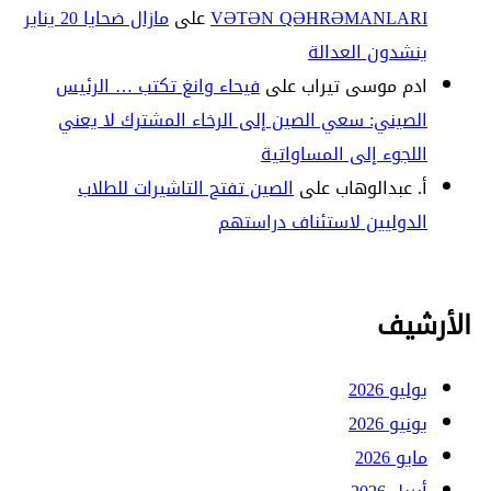
VƏTƏN QƏHRƏMANLARI
على
مازال ضحايا 20 يناير
ينشدون العدالة
ادم موسى تيراب
على
فيحاء وانغ تكتب … الرئيس
الصيني: سعي الصين إلى الرخاء المشترك لا يعني
اللجوء إلى المساواتية
أ. عبدالوهاب
على
الصين تفتح التاشيرات للطلاب
الدوليين لاستئناف دراستهم
الأرشيف
يوليو 2026
يونيو 2026
مايو 2026