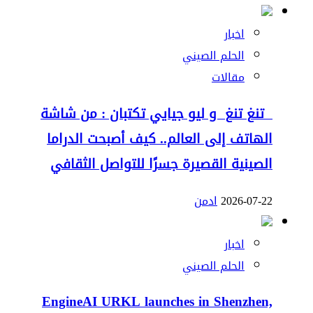
اخبار
الحلم الصيني
مقالات
تنغ تنغ و ليو جيايي تكتبان : من شاشة
الهاتف إلى العالم.. كيف أصبحت الدراما
الصينية القصيرة جسرًا للتواصل الثقافي
2026-07-22
ادمن
اخبار
الحلم الصيني
EngineAI URKL launches in Shenzhen,