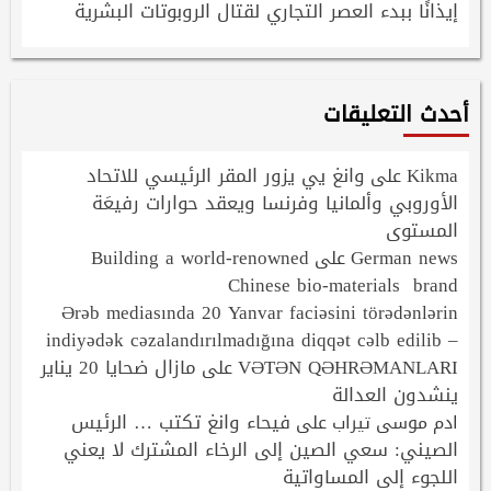
إيذانًا ببدء العصر التجاري لقتال الروبوتات البشرية
أحدث التعليقات
Kikma
وانغ يي يزور المقر الرئيسي للاتحاد
على
الأوروبي وألمانيا وفرنسا ويعقد حوارات رفيعَة
المستوى
Building a world-renowned
German news
على
Chinese bio-materials brand
Ərəb mediasında 20 Yanvar faciəsini törədənlərin
indiyədək cəzalandırılmadığına diqqət cəlb edilib –
VƏTƏN QƏHRƏMANLARI
مازال ضحايا 20 يناير
على
ينشدون العدالة
فيحاء وانغ تكتب … الرئيس
ادم موسى تيراب
على
الصيني: سعي الصين إلى الرخاء المشترك لا يعني
اللجوء إلى المساواتية