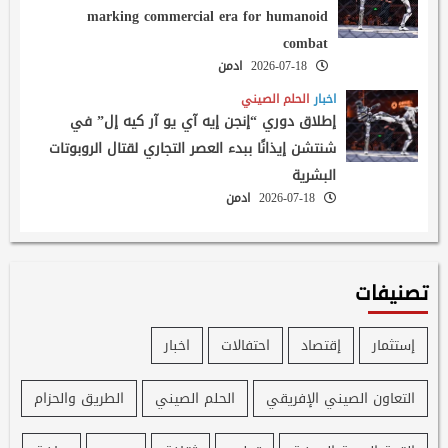
marking commercial era for humanoid
combat
2026-07-18
ادمن
اخبار
الحلم الصيني
إطلاق دوري “إنجن إيه آي يو آر كيه إل” في
شنتشن إيذانًا ببدء العصر التجاري لقتال الروبوتات
البشرية
2026-07-18
ادمن
تصنيفات
إستثمار
إقتصاد
احتفالات
اخبار
التعاون الصيني الإفريقي
الحلم الصيني
الطريق والحزام