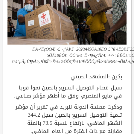
ÐÂ»ªÉçÕÕÆ¬£¬¿ªÂÞ£¬2020Äê5ÔÂ10ÈÕ £¨¹ú¼Ê£©£¨2
5ÔÂ10ÈÕ£¬ÔÚ°£¼°Ê×¶¼¿ªÂÞ£¬¹¤×÷ÈËÔ±°áÔ
£¼°µÄµÚ¶þÅú¿¹ÒßÎï×Ê½»½ÓÒÇÊ½10ÈÕÔÚ¿ªÂÞ¾ÙÐÐ£¬ÕâÅú¿¹ÒßÎ
بكين :المشهد الصيني
سجل قطاع التوصيل السريع بالصين نموا قويا
في مايو المنصرم، وفق ما أظهر مؤشر صناعي.
وذكرت مصلحة الدولة للبريد في تقرير أن مؤشر
تنمية التوصيل السريع بالصين سجل 344.2
الشهر الماضي، بارتفاع بنسبة 73.5 بالمئة
مقارنة مع ذات الفترة من العام الماضي.