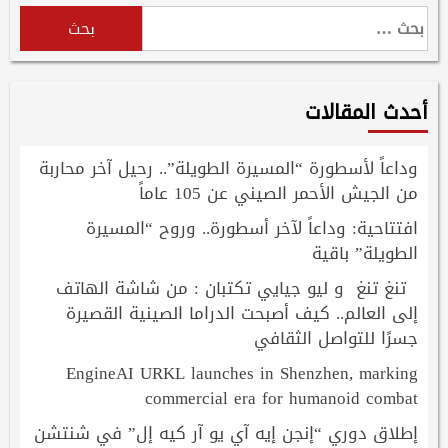
البحث
عن:
أحدث المقالات
وداعاً لأسطورة “المسيرة الطويلة”.. رحيل آخر محاربة
من الجيش الأحمر الصيني عن 105 عاماً
افتتاحية: وداعاً لآخر أسطورة.. وروح “المسيرة
الطويلة” باقية
تنغ تنغ و ليو جيايي تكتبان : من شاشة الهاتف
إلى العالم.. كيف أصبحت الدراما الصينية القصيرة
جسرًا للتواصل الثقافي
EngineAI URKL launches in Shenzhen, marking
commercial era for humanoid combat
إطلاق دوري “إنجن إيه آي يو آر كيه إل” في شنتشن