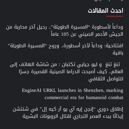
احدث المقالات
وداعاً لأسطورة “المسيرة الطويلة”.. رحيل آخر محاربة من
الجيش الأحمر الصيني عن 105 عاماً
افتتاحية: وداعاً لآخر أسطورة.. وروح “المسيرة الطويلة”
باقية
تنغ تنغ و ليو جيايي تكتبان : من شاشة الهاتف إلى
العالم.. كيف أصبحت الدراما الصينية القصيرة جسرًا
للتواصل الثقافي
EngineAI URKL launches in Shenzhen, marking
commercial era for humanoid combat
إطلاق دوري “إنجن إيه آي يو آر كيه إل” في شنتشن
إيذانًا ببدء العصر التجاري لقتال الروبوتات البشرية