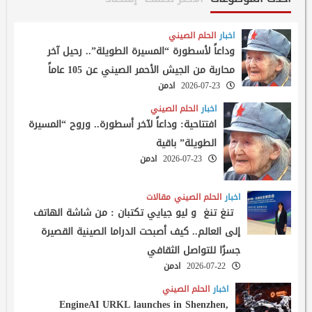
اخبار
الحلم الصيني
وداعاً لأسطورة “المسيرة الطويلة”.. رحيل آخر
محاربة من الجيش الأحمر الصيني عن 105 عاماً
2026-07-23
ادمن
اخبار
الحلم الصيني
افتتاحية: وداعاً لآخر أسطورة.. وروح “المسيرة
الطويلة” باقية
2026-07-23
ادمن
اخبار
الحلم الصيني
مقالات
تنغ تنغ و ليو جيايي تكتبان : من شاشة الهاتف
إلى العالم.. كيف أصبحت الدراما الصينية القصيرة
جسرًا للتواصل الثقافي
2026-07-22
ادمن
اخبار
الحلم الصيني
EngineAI URKL launches in Shenzhen,