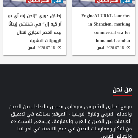
اخبار
الحلم الصيني
اخبار
الحلم الصيني
EngineAI URKL launches
إطلاق دوري “إنجن إيه آي يو
in Shenzhen, marking
آر كيه إل” في شنتشن إيذانًا
commercial era for
ببدء العصر التجاري لقتال
humanoid combat
الروبوتات البشرية
2026-07-18
ادمن
2026-07-18
ادمن
من نحن
موقع اخباري اليكتروني سوداني مختص بالتداخل بين الصين
والعالم العربي وقارة افريقيا ، الموقع يساهم في تعميق
العلاقات بين الصين و العرب والافارقة، ويسعى للاستفادة
من افكار وممارسات الصين في دعم التنمية في افريقيا
والعالم العربي