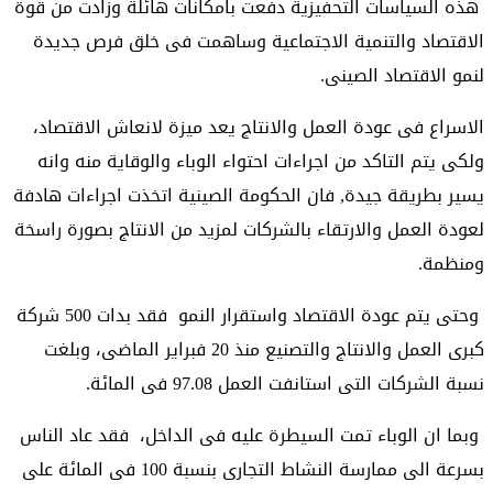
هذه السياسات التحفيزية دفعت بامكانات هائلة وزادت من قوة
الاقتصاد والتنمية الاجتماعية وساهمت فى خلق فرص جديدة
لنمو الاقتصاد الصينى.
الاسراع فى عودة العمل والانتاج يعد ميزة لانعاش الاقتصاد،
ولكى يتم التاكد من اجراءات احتواء الوباء والوقاية منه وانه
يسير بطريقة جيدة, فان الحكومة الصينية اتخذت اجراءات هادفة
لعودة العمل والارتقاء بالشركات لمزيد من الانتاج بصورة راسخة
ومنظمة.
وحتى يتم عودة الاقتصاد واستقرار النمو فقد بدات 500 شركة
كبرى العمل والانتاج والتصنيع منذ 20 فبراير الماضى، وبلغت
نسبة الشركات التى استانفت العمل 97.08 فى المائة.
وبما ان الوباء تمت السيطرة عليه فى الداخل، فقد عاد الناس
بسرعة الى ممارسة النشاط التجارى بنسبة 100 فى المائة على