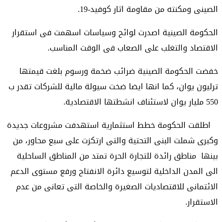
الصينى ومكنته من مقاومة اثار كوفيد-19.
الحكومة الصينية اصدرت لوائح وسياسات اسهمت فى استقرار
الاقتصاد والتغلب على الصعاب فى الوقت المناسب.
خفضت الحكومة الصينية ضرائب ضخمة ورسوم بلغت قيمتها
ترليون يوان، كما انها ايضا ضخت سيولة مالية للشركات تقدر ب
550 مليار يوان لاستئناف انشطتها الاقتصادية.
اطلقت الحكومة خطط استثمارية استهدفت مشروعات جديدة
وكبرى شملت البنى التحتية والتى ارتكزت على سبع محاور، من
بينها مناطق رائدة للتجارة الحرة تمتد من المناطق الساحلية
الى المدن الداخلية لتوسيع دائرة الانفتاح ورفع مستوى الدعم
الائتمانى للاقتصاديات الصغيرة والخاصة التى تعانى من عدم
الاستقرار.