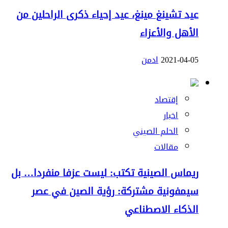
عيد تشينغ مينغ، عيد إحياء ذكرى الراحلين من
الأهل والأعزاء
2021-04-05
ادمن
إقتصاد
اخبار
الحلم الصيني
مقالات
ريماس الصينية تكتب: ليست عزفا منفردا… بل
سيمفونية مشتركة: رؤية الصين في عصر
الذكاء الاصطناعي