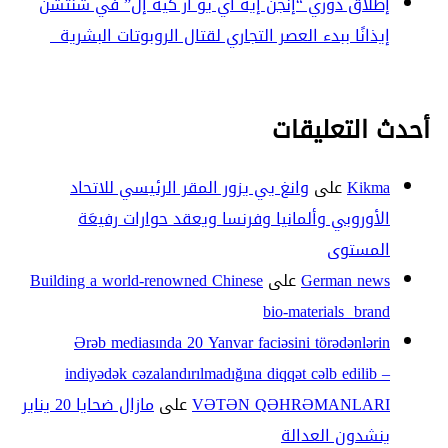
إطلاق دوري “إنجن إيه آي يو آر كيه إل” في شنتشن
إيذانًا ببدء العصر التجاري لقتال الروبوتات البشرية
أحدث التعليقات
Kikma
على
وانغ يي يزور المقر الرئيسي للاتحاد
الأوروبي وألمانيا وفرنسا ويعقد حوارات رفيعَة
المستوى
German news
على
Building a world-renowned Chinese
bio-materials brand
Ərəb mediasında 20 Yanvar faciəsini törədənlərin
indiyədək cəzalandırılmadığına diqqət cəlb edilib –
VƏTƏN QƏHRƏMANLARI
على
مازال ضحايا 20 يناير
ينشدون العدالة