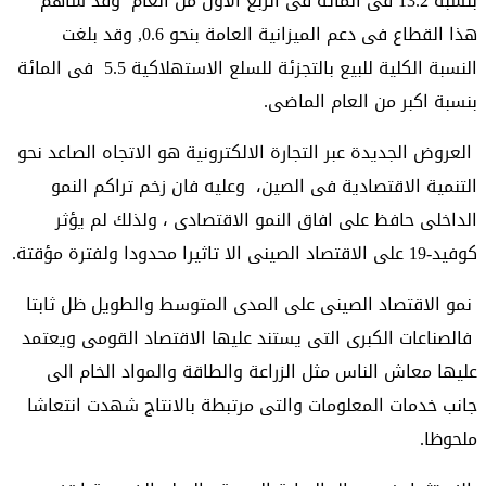
بنسبة 13.2 فى المائة فى الربع الاول من العام وقد ساهم
هذا القطاع فى دعم الميزانية العامة بنحو 0.6, وقد بلغت
النسبة الكلية للبيع بالتجزئة للسلع الاستهلاكية 5.5 فى المائة
بنسبة اكبر من العام الماضى.
العروض الجديدة عبر التجارة الالكترونية هو الاتجاه الصاعد نحو
التنمية الاقتصادية فى الصين، وعليه فان زخم تراكم النمو
الداخلى حافظ على افاق النمو الاقتصادى ، ولذلك لم يؤثر
كوفيد-19 على الاقتصاد الصينى الا تاثيرا محدودا ولفترة مؤقتة.
نمو الاقتصاد الصينى على المدى المتوسط والطويل ظل ثابتا
فالصناعات الكبرى التى يستند عليها الاقتصاد القومى ويعتمد
عليها معاش الناس مثل الزراعة والطاقة والمواد الخام الى
جانب خدمات المعلومات والتى مرتبطة بالانتاج شهدت انتعاشا
ملحوظا.