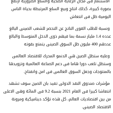
الاستثمار فى مجال الرعاية الصحية والسلع الضرورية ارتفع
بصورة كبيرة، كذلك انتاج وبيع السلع المرتبطة بحياة الناس
اليومية ظل فى انتعاش
ونسبة للطلب القوى الناتج عن التحضر للشعب الصينى البالغ
عدده 1.4 مليار نسمة بما فيهم ذوى الدخل المتوسط والبالغ
عددهم 400 مليون ظل السوق الصينى يتمتع بقوته
وعليه ستظل الصين هي الدنمو المحرك للاقتصاد العالمى
وستظل تلعب دورا هاما فى دعم الصناعة العالمية وتزويدها
بالمنتوجات وجعل السوق العالمى فى امن وانفتاح.
مؤشرات صندوق النقد الدولى تفيد بان الصين سوف تشهد
انتعاشا كبيرا فى العام 2021 بنسبة 9.2 فى المائة وهى الاعلى
من بين اقتصاديات العالم، كل هذه تؤكد ديناميكية ومرونة
الاقتصاد الصينى.