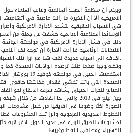
وبرغم ان منظمة الصحة العالمية وغالب العلماء حول الع
الامريكية الا ان الاخيرة ما زالت ماضية في اتهامتها
هي الاسباب الحقيقية لتشدد الادارة الامريكية واصرا
الوسائط الاعلامية العالمية كشفت عن جملة من الاسبا
ذلك في فشل الادارة الامريكية في مواجهة الجائحة
الانتخابات الرئاسية فارادت الادارة ان توجه نظر الناخ
.اضافة الي اسباب عديدة نقف هنا مع ابرز تلك الاسبا
وتكنولوجيا ضخما ظلت ترصده الولايات المتحدة كما 
استخمتها الصين في م
المتحدة التي باتت تخشي فقدان مكانتها كاقوي اقتص
المتابع للحراك الصيني يشاهد سرعة الايقاع نحو انفا
جين بينغ في 2013 والتي بدا انفاذها من خل
الصورة اكثر وضوحا في افريقيا من خلال مشروعات ال
الخطوط الحديدية المزدوجة وابرز تلك المشروعات قطار
لمشروعات الطرق البرية في عديد الدول الافريقية مث
الكهرباء ومصافي النفط وغيرها