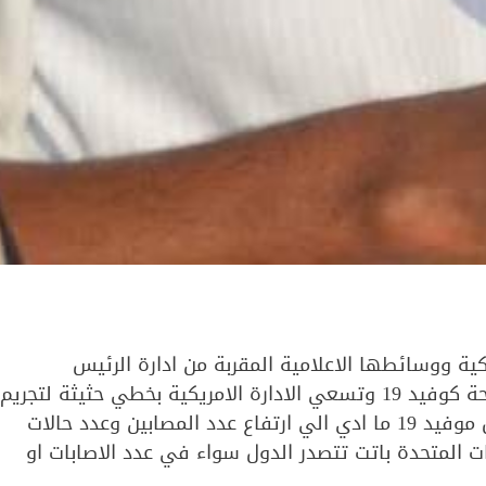
ية ووسائطها الاعلامية المقربة من ادارة الرئيس
الامريكي دونالد ترامب ضد الصين مستغلة تفشي جائحة كوفيد 19 وتسعي الادارة الامريكية بخطي حثيثة لتجريم
الصين بدعوي عدم تعاطيها بصورة شفافة مع فيروس موفيد 19 ما ادي الي ارتفاع عدد المصابين وعدد حالات
ات المتحدة باتت تتصدر الدول سواء في عدد الاصابات او