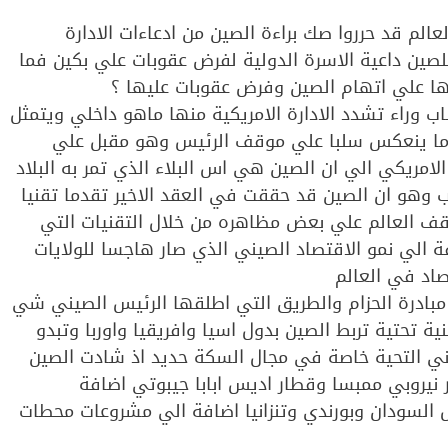
الم قد حرروا صك براءة الصين من ادعاءات الادارة
 للصين داعية الاسرة الدولية لفرض عقوبات علي بكين فما
رها علي اتهام الصين وفرض عقوبات عليها ؟
ب وراء تشدد الادارة الامريكية منها ماهو داخلي ويتمثل
 ما ينعكس سلبا علي موقف الرئيس وهو مقبل علي
ب الامريكي الي ان الصين هي اس البلاء الذي تمر به البلاد
ب وهو ان الصين قد حققت في العقد الاخير تقدما تقنيا
وقف العالم علي بعض مظاهره من خلال التقنيات التي
واجهة كوفيد 19 بووهان اضافة الي نمو الاقتصاد الصيني الذي صار هاجسا للولايات
اد في العالم
ذ مبادرة الحزام والطريق التي اطلقها الرئيس الصيني شي
ال شبكة بنية تحتية تربط الصين بدول اسيا وافريقيا واوربا وتبدو
بني التحية خاصة في مجال السكة حديد اذ شادت الصين
 نيروبي ممبسا وقطار اديس ابابا جيبوتي اضافة
ل السودان وبورندي وتنزانيا اضافة الي مشروعات محطات