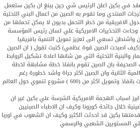
نتدي الصيني الافريقي لعام 2018 الذي عقد في بكين اعلن الرئيس شي جين بينغ ان بكين ستعمل
حدثت مخرجات المنتدي وما تقوم به الصين من اعمال البني التحتية
ول الافريقية من خطر التحمل بديون لا يمكن تحملها من
 وجاءت التحذيرات الامريكية علي لسان رئيس المؤسسة
ن واشنطن تسعي الى تعزيز تمويل التنمية بافريقيا
ريخ 18 نوفمبر 2018 وتحت عنوان (كيف اصبحت الصين قوة عظمي) كتبت تقول ( ان الصين
ر والبنية التحتية التي من شانها اعادة تشكيل الروابط
ف الصحيفة بان الصين تقوم بانفاذ خطة مشابهة لخطة
لمية الثانية وان الصين اكثر جراة واشد خطورة رغم
التكلفة المالية العالية لما تقوم به علما ان بكين قامت بانفاذ وتمويل اكثر من (600 ) مشروع تنموي حول العالم
برز اسباب الهجمة الامريكية الشرسة علي بكين غير ان
ينية خلال جائحة كورونا وكيف ان الاطباء الصينيين
دمتها بكين قد احدثت الكثير وكيف ان الشعوب في اوربا
علي المستويين الشعبي والرسمي