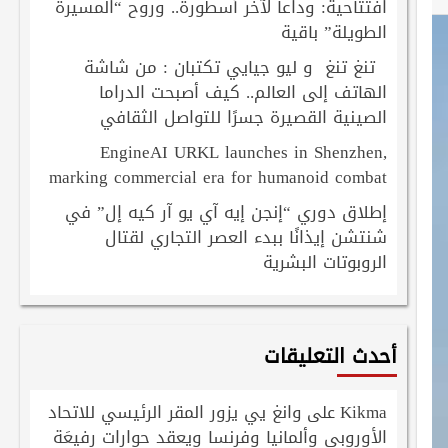
افتتاحية: وداعاً لآخر أسطورة.. وروح “المسيرة
الطويلة” باقية
تنغ تنغ و ليو جيايي تكتبان : من شاشة
الهاتف إلى العالم.. كيف أصبحت الدراما
الصينية القصيرة جسرًا للتواصل الثقافي
EngineAI URKL launches in Shenzhen,
marking commercial era for humanoid combat
إطلاق دوري “إنجن إيه آي يو آر كيه إل” في
شنتشن إيذانًا ببدء العصر التجاري لقتال
الروبوتات البشرية
أحدث التعليقات
Kikma
وانغ يي يزور المقر الرئيسي للاتحاد
على
الأوروبي وألمانيا وفرنسا ويعقد حوارات رفيعَة