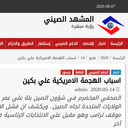
Ski
2026-08-07
t
conten
المشهد الصيني
رؤية مبهرة
الرئيسة
اخبار
إقتصاد
الحلم الصيني
إستثمار
الطريق والحزام
ال
الرئيسة
2020
مايو
14
اسباب الهجمة الامريكية علي بكين
اخبار
الحلم الصيني
ثقافة
جسور
اسباب الهجمة الامريكية علي بكين
admin
2020-05-14
الصحفي المخضرم في شؤون الصين بلة علي عمر 
الولايات المتحدة تجاه الصين.. ويكشف ان فشل ال
موقف ترامب وهو مقبل علي الانتخابات الرئاسية فا
آخر