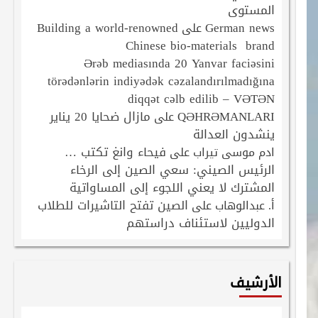
المستوى
Building a world-renowned
German news
على
Chinese bio-materials brand
Ərəb mediasında 20 Yanvar faciəsini
törədənlərin indiyədək cəzalandırılmadığına
diqqət cəlb edilib – VƏTƏN
QƏHRƏMANLARI
مازال ضحايا 20 يناير
على
ينشدون العدالة
فيحاء وانغ تكتب …
ادم موسى تيراب
على
الرئيس الصيني: سعي الصين إلى الرخاء
المشترك لا يعني اللجوء إلى المساواتية
الصين تفتح التاشيرات للطلاب
أ. عبدالوهاب
على
الدوليين لاستئناف دراستهم
الأرشيف