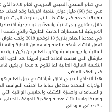
في ختام الم
غلي ضخ (60) مليار دولار لتنمية افريقيا وقد ا
بافريقيا صدمة في واشنطن التي سارعت الي تحذير الد
خلال مشاريع بنى تحتية واسعة و غير مجدية اقتصاديا
الامريكية للاستثمارات الخاصة الخارجية والذي كشف ا
في عددها الصادر بتا
تعمل لانشاء شبكة عالمية واسعة من التجارة والاستثما
المالية والجيوسياسية وتقرب العالم من بكين ) وتص
مارشال التي هدفت لاعادة اعمار امريكا بعد الحرب العا
في العقد الماضي
هذا التدافع الصيني لخلق شراكات مع دول العالم هو ا
الولايات المتحدة تتجاهل تماما ما احدثته المواقف الص
والمساعدات واجهزة الكشف والملابس الواقية التي ق
وامريكا واسيا باتت معجبة ومقدرة للموقف الصيني 
..* صحفي سوداني