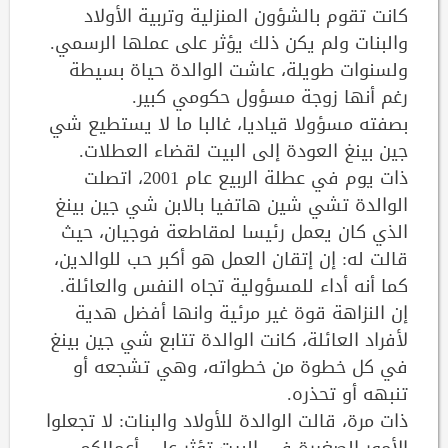
كانت تقوم بالشؤون المنزلية وتربية الأولاد
والبنات ولم يكن ذلك يؤثر على عملها الرسمي.
ولسنوات طويلة، عاشت الوالدة حياة بسيطة
رغم أنها زوجة مسؤول حكومي كبير.
بصفته مسؤولا قياديا، غالبا ما لا يستطيع شي
جين بينغ العودة إلى البيت لقضاء العطلات.
ذات يوم في عطلة الربيع عام 2001، اتصلت
الوالدة تشي شين هاتفيا بالابن شي جين بينغ
الذي كان يعمل رئيسا لمقاطعة فوجيان، حيث
قالت له: إن إتقان العمل هو أكبر حب للوالدين،
كما أنه أداء للمسؤولية تجاه النفس والعائلة.
إن النزاهة قوة غير مرئية وانها أفضل هدية
لأفراد العائلة، كانت الوالدة تتابع شي جين بينغ
في كل خطوة من خطواته، وهي تشجعه أو
تنبهه أو تحذره.
ذات مرة، قالت الوالدة للأولاد والبنات: لا تجعلوا
الأمور الصغيرة في البيت تؤثر على أعمالكم.