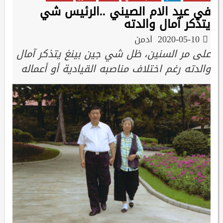
في عيد الام الصيني ..الرئيس شي
يتذكر آمال والدته
2020-05-10
ادمن
على مر السنين، ظل شي جين بينغ يتذكر آمال
والدته رغم اختلاف مناصبه القيادية أو أعماله