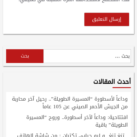
البحث
عن:
أحدث المقالات
وداعاً لأسطورة “المسيرة الطويلة”.. رحيل آخر محاربة
من الجيش الأحمر الصيني عن 105 عاماً
افتتاحية: وداعاً لآخر أسطورة.. وروح “المسيرة
الطويلة” باقية
تنغ تنغ و ليو جيايي تكتبان : من شاشة الهاتف