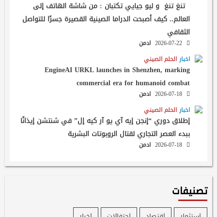
تنغ تنغ و ليو جيايي تكتبان : من شاشة الهاتف إلى
العالم.. كيف أصبحت الدراما الصينية القصيرة جسرًا للتواصل
الثقافي
2026-07-22
ادمن
اخبار
الحلم الصيني
EngineAI URKL launches in Shenzhen, marking
commercial era for humanoid combat
2026-07-18
ادمن
اخبار
الحلم الصيني
إطلاق دوري “إنجن إيه آي يو آر كيه إل” في شنتشن إيذانًا
ببدء العصر التجاري لقتال الروبوتات البشرية
2026-07-18
ادمن
تصنيفات
إستثمار
إقتصاد
احتفالات
اخبار