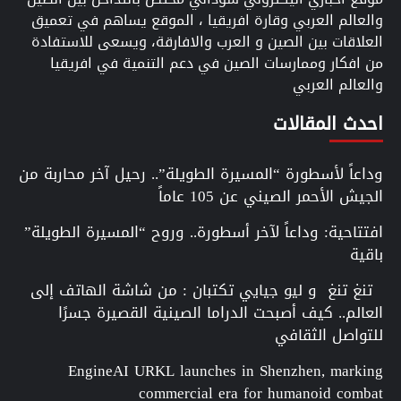
والعالم العربي وقارة افريقيا ، الموقع يساهم في تعميق
العلاقات بين الصين و العرب والافارقة، ويسعى للاستفادة
من افكار وممارسات الصين في دعم التنمية في افريقيا
والعالم العربي
احدث المقالات
وداعاً لأسطورة “المسيرة الطويلة”.. رحيل آخر محاربة من
الجيش الأحمر الصيني عن 105 عاماً
افتتاحية: وداعاً لآخر أسطورة.. وروح “المسيرة الطويلة”
باقية
تنغ تنغ و ليو جيايي تكتبان : من شاشة الهاتف إلى
العالم.. كيف أصبحت الدراما الصينية القصيرة جسرًا
للتواصل الثقافي
EngineAI URKL launches in Shenzhen, marking
commercial era for humanoid combat