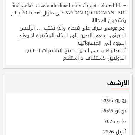
indiyədək cəzalandırılmadığına diqqət cəlb edilib –
VƏTƏN QƏHRƏMANLARI
مازال ضحايا 20 يناير
على
ينشدون العدالة
فيحاء وانغ تكتب … الرئيس
ادم موسى تيراب
على
الصيني: سعي الصين إلى الرخاء المشترك لا يعني
اللجوء إلى المساواتية
الصين تفتح التاشيرات للطلاب
أ. عبدالوهاب
على
الدوليين لاستئناف دراستهم
الأرشيف
يوليو 2026
يونيو 2026
مايو 2026
أبريل 2026