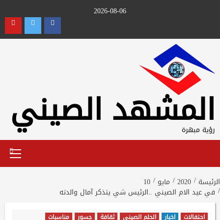
Ski
2026-08-06
t
utube
Twitter
Facebook
conten
المشهد الصيني
رؤية مبهرة
Primary
Menu
الرئيسة
2020
مايو
10
في عيد الام الصيني ..الرئيس شي يتذكر آمال والدته
احتفالات
اخبار
الحلم الصيني
ثقافة
جسور
مناسبات