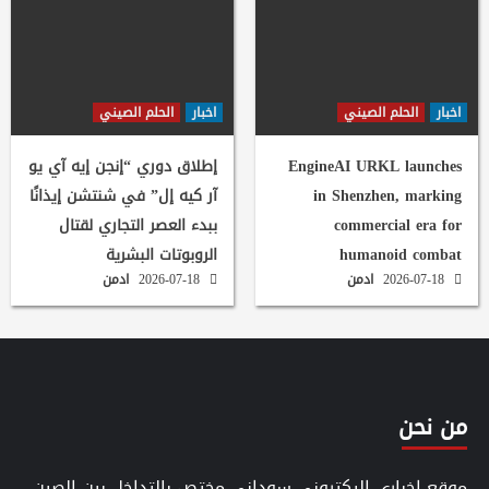
اخبار
الحلم الصيني
اخبار
الحلم الصيني
EngineAI URKL launches
إطلاق دوري “إنجن إيه آي يو
in Shenzhen, marking
آر كيه إل” في شنتشن إيذانًا
commercial era for
ببدء العصر التجاري لقتال
humanoid combat
الروبوتات البشرية
2026-07-18
ادمن
2026-07-18
ادمن
من نحن
موقع اخباري اليكتروني سوداني مختص بالتداخل بين الصين