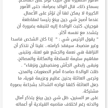
بسماع ذلك، قال الوالد بصرامة: حتى الأمور
الكبيرة لا يمكن لها أن تؤثر على الأعمال.
عندما أصبح شي جين بينغ رئيسا لمقاطعة
فوجيان، كتبت الوالدة إليه لتنبهه بضرورة أن
يتشدد مع نفسه أكثر.
” يقول الرئيس شي : ” إذا كان الشخص فاسدا
وغير منضبط، سيفقد كرامته.. علينا أن نتذكر أن
النزاهة هي نعمة والجشع هو لعنة، ونتبنى
مفاهيم سليمة للسلطة والمكانة والمصالح،
ونبقى رابطي الجأش ومنضبطين ونزهاء” .
ظلت الوالدة صامدة أمام الصعوبات والمحن،
وترعى العائلة بحنين عظيم وعزيمة قوية، ما
جعل العائلة كلها تواجه الشدائد بشجاعة بصورة
مشتركة.
على مر السنين، ظل شي جين بينغ يتذكر آمال
والدته رغم اختلاف مناصبه القيادية أو أعماله