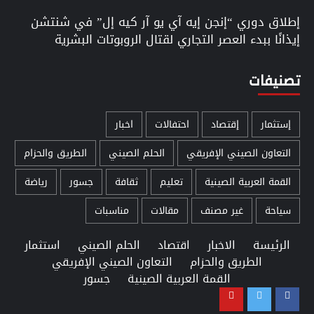
إطلاق دوري “إنجن إيه آي يو آر كيه إل” في شنتشن
إيذانًا ببدء العصر التجاري لقتال الروبوتات البشرية
تصنيفات
إستثمار
إقتصاد
احتفالات
اخبار
التعاون الصيني الإفريقي
الحلم الصيني
الطريق والحزام
القمة العربية الصينية
تعليم
ثقافة
جسور
رياضة
سياحة
غير مصنف
مقالات
مناسبات
الرئيسة
الاخبار
اقتصاد
الحلم الصيني
استثمار
الطريق والحزام
التعاون الصيني الإفريقي
القمة العربية الصينية
جسور
Youtube
Twitter
Facebook