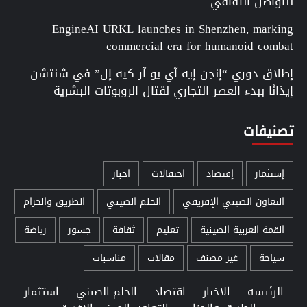
للتواصل الثقافي
EngineAI URKL launches in Shenzhen, marking
commercial era for humanoid combat
إطلاق دوري “إنجن إيه آي يو آر كيه إل” في شنتشن
إيذانًا ببدء العصر التجاري لقتال الروبوتات البشرية
تصنيفات
إستثمار
إقتصاد
احتفالات
اخبار
التعاون الصيني الإفريقي
الحلم الصيني
الطريق والحزام
القمة العربية الصينية
تعليم
ثقافة
جسور
رياضة
سياحة
غير مصنف
مقالات
مناسبات
الرئيسة
الاخبار
اقتصاد
الحلم الصيني
استثمار