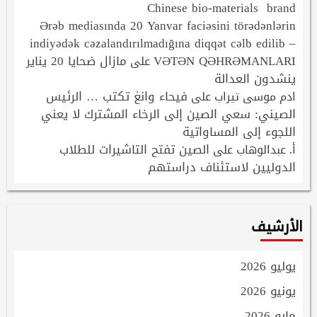
Chinese bio-materials brand
Ərəb mediasında 20 Yanvar faciəsini törədənlərin
indiyədək cəzalandırılmadığına diqqət cəlb edilib –
VƏTƏN QƏHRƏMANLARI
مازال ضحايا 20 يناير
على
ينشدون العدالة
فيحاء وانغ تكتب … الرئيس
ادم موسى تيراب
على
الصيني: سعي الصين إلى الرخاء المشترك لا يعني
اللجوء إلى المساواتية
الصين تفتح التاشيرات للطلاب
أ. عبدالوهاب
على
الدوليين لاستئناف دراستهم
الأرشيف
يوليو 2026
يونيو 2026
مايو 2026