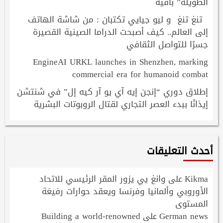
الطويلة” باقية
تنغ تنغ و ليو جيايي تكتبان : من شاشة الهاتف
إلى العالم.. كيف أصبحت الدراما الصينية القصيرة
جسرًا للتواصل الثقافي
EngineAI URKL launches in Shenzhen, marking
commercial era for humanoid combat
إطلاق دوري “إنجن إيه آي يو آر كيه إل” في شنتشن
إيذانًا ببدء العصر التجاري لقتال الروبوتات البشرية
أحدث التعليقات
Kikma
وانغ يي يزور المقر الرئيسي للاتحاد
على
الأوروبي وألمانيا وفرنسا ويعقد حوارات رفيعَة
المستوى
Building a world-renowned
German news
على