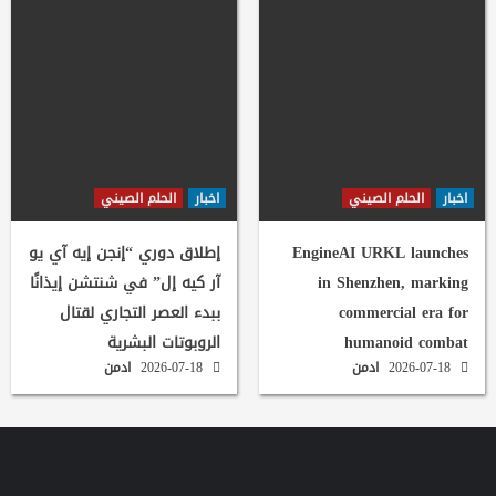
اخبار
الحلم الصيني
اخبار
الحلم الصيني
EngineAI URKL launches
إطلاق دوري “إنجن إيه آي يو
in Shenzhen, marking
آر كيه إل” في شنتشن إيذانًا
commercial era for
ببدء العصر التجاري لقتال
humanoid combat
الروبوتات البشرية
2026-07-18
ادمن
2026-07-18
ادمن