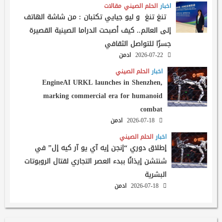
اخبار
الحلم الصيني
مقالات
تنغ تنغ و ليو جيايي تكتبان : من شاشة الهاتف
إلى العالم.. كيف أصبحت الدراما الصينية القصيرة
جسرًا للتواصل الثقافي
2026-07-22
ادمن
اخبار
الحلم الصيني
EngineAI URKL launches in Shenzhen,
marking commercial era for humanoid
combat
2026-07-18
ادمن
اخبار
الحلم الصيني
إطلاق دوري “إنجن إيه آي يو آر كيه إل” في
شنتشن إيذانًا ببدء العصر التجاري لقتال الروبوتات
البشرية
2026-07-18
ادمن